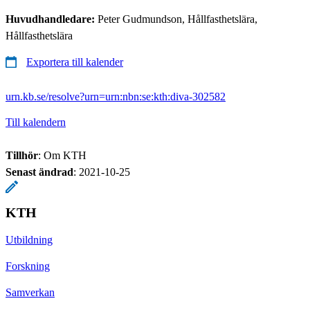
Huvudhandledare:
Peter Gudmundson, Hållfasthetslära,
Hållfasthetslära
Exportera till kalender
urn.kb.se/resolve?urn=urn:nbn:se:kth:diva-302582
Till kalendern
Tillhör
: Om KTH
Senast ändrad
:
2021-10-25
KTH
Utbildning
Forskning
Samverkan