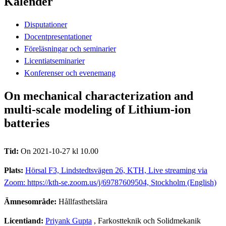
Kalender
Disputationer
Docentpresentationer
Föreläsningar och seminarier
Licentiatseminarier
Konferenser och evenemang
On mechanical characterization and
multi-scale modeling of Lithium-ion
batteries
Tid:
On 2021-10-27 kl 10.00
Plats:
Hörsal F3, Lindstedtsvägen 26, KTH, Live streaming via
Zoom: https://kth-se.zoom.us/j/69787609504, Stockholm (English)
Ämnesområde:
Hållfasthetslära
Licentiand:
Priyank Gupta
, Farkostteknik och Solidmekanik