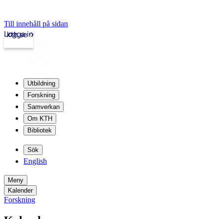
Till innehåll på sidan
Logga in
kth.se
Utbildning
Forskning
Samverkan
Om KTH
Bibliotek
Sök
English
Meny
Kalender
Forskning