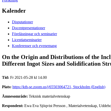
Forskning
Kalender
Disputationer
Docentpresentationer
Föreläsningar och seminarier
Licentiatseminarier
Konferenser och evenemang
On the Origin and Distributions of the In
Different Ingot Sizes and Solidification St
Tid:
Fr 2021-05-28 kl 14.00
Plats:
https://kth-se.zoom.us/j/65503064721, Stockholm (English)
Ämnesområde:
Teknisk materialvetenskap
Respondent:
Ewa Eva Sjöqvist Persson
, Materialvetenskap, Udde