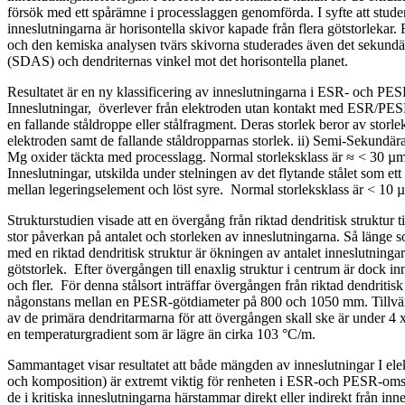
försök med ett spårämne i processlaggen genomförda. I syfte att stude
inneslutningarna är horisontella skivor kapade från flera götstorlekar
och den kemiska analysen tvärs skivorna studerades även det sekundä
(SDAS) och dendriternas vinkel mot det horisontella planet.
Resultatet är en ny klassificering av inneslutningarna i ESR- och PES
Inneslutningar, överlever från elektroden utan kontakt med ESR/PESR
en fallande ståldroppe eller stålfragment. Deras storlek beror av storl
elektroden samt de fallande ståldropparnas storlek. ii) Semi-Sekundär
Mg oxider täckta med processlagg. Normal storleksklass är ≈ < 30 µm
Inneslutningar, utskilda under stelningen av det flytande stålet som ett 
mellan legeringselement och löst syre. Normal storleksklass är < 10
Strukturstudien visade att en övergång från riktad dendritisk struktur ti
stor påverkan på antalet och storleken av inneslutningarna. Så länge s
med en riktad dendritisk struktur är ökningen av antalet inneslutninga
götstorlek. Efter övergången till enaxlig struktur i centrum är dock in
och fler. För denna stålsort inträffar övergången från riktad dendritisk s
någonstans mellan en PESR-götdiameter på 800 och 1050 mm. Tillvä
av de primära dendritarmarna för att övergången skall ske är under 4
en temperaturgradient som är lägre än cirka 103 °C/m.
Sammantaget visar resultatet att både mängden av inneslutningar I elekt
och komposition) är extremt viktig för renheten i ESR-och PESR-omsm
de i kritiska inneslutningarna härstammar direkt eller indirekt från inn