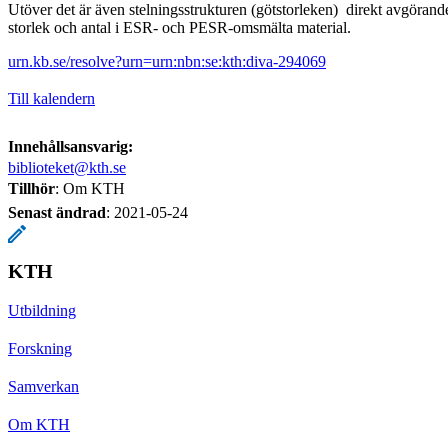
Utöver det är även stelningsstrukturen (götstorleken) direkt avgörand
storlek och antal i ESR- och PESR-omsmälta material.
urn.kb.se/resolve?urn=urn:nbn:se:kth:diva-294069
Till kalendern
Innehållsansvarig:
biblioteket@kth.se
Tillhör
: Om KTH
Senast ändrad
:
2021-05-24
KTH
Utbildning
Forskning
Samverkan
Om KTH