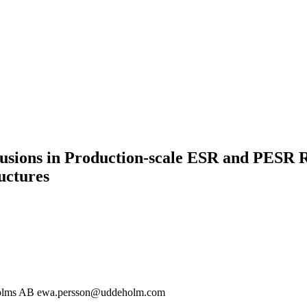
clusions in Production-scale ESR and PESR 
ructures
holms AB ewa.persson@uddeholm.com