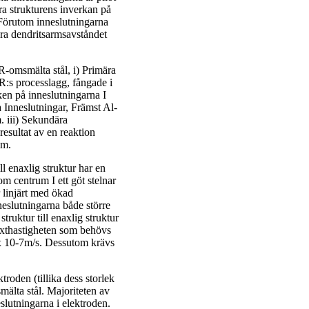
ra strukturens inverkan på
. Förutom inneslutningarna
ra dendritsarmsavståndet
R-omsmälta stål, i) Primära
:s processlagg, fångade i
eken på inneslutningarna I
a Inneslutningar, Främst Al-
. iii) Sekundära
resultat av en reaktion
 µm.
ll enaxlig struktur har en
om centrum I ett göt stelnar
r linjärt med ökad
neslutningarna både större
truktur till enaxlig struktur
xthastigheten som behövs
 x 10-7m/s. Dessutom krävs
roden (tillika dess storlek
älta stål. Majoriteten av
eslutningarna i elektroden.