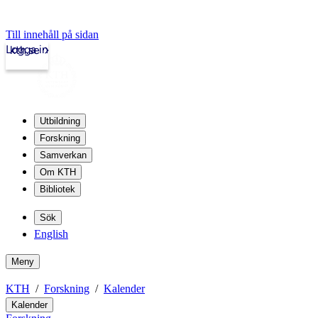
Till innehåll på sidan
Logga in
kth.se
Utbildning
Forskning
Samverkan
Om KTH
Bibliotek
Sök
English
Meny
KTH
Forskning
Kalender
Kalender