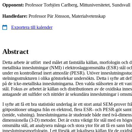
Opponent:
Professor Torbjörn Carlberg, Mittuniversitetet, Sundsvall
Handledare:
Professor Pär Jönsson, Materialvetenskap
Exportera till kalender
Abstract
Detta arbete är utfört med målet att fastställa källan, morfologin och d
metalliska inneslutningar (NMI) i elektroslaggomsmälta (ESR) stål och
under en kontrollerad inert atmosfär (PESR). Utöver inneslutningsstu
stelningsstrukturen i olika götstorlekar undersökts. Detta i syfte att de
på de icke-metalliska inneslutningarna. Den valda stålsorten är ett vanli
stål. Fokus av arbetet är källan och distributionen av de oxidiska innes
antagande att sulfider och nitrider är sekundära inneslutningar i omsmä
I syfte att få ett bra statistiskt underlag är ett stort antal SEM-prover f
götpositioner uttagna från en elektrod, flera ESR- och PESR-göt samt 
(smide, valsning). Inneslutningarna är studerade både med två-dimensi
dimensionella (3-D) metoder. Det är extra viktigt för stål med en högr
omsmälta stål, att analysera många och stora ytor för att få en sann bil
inneslutningsmorfologin. I ett försök att lokalisera källan för de oxidis