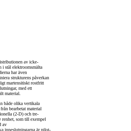
istributionen av icke-
 i stål elektroomsmälta
dierna har även
finiera strukturens påverkan
gt martensitiskt rostfritt
lutningar, med ett
lt material.
rån både olika vertikala
från bearbetat material
onella (2-D) och tre-
e renhet, som till exempel
d av
ka inneslutningarna är pilot-