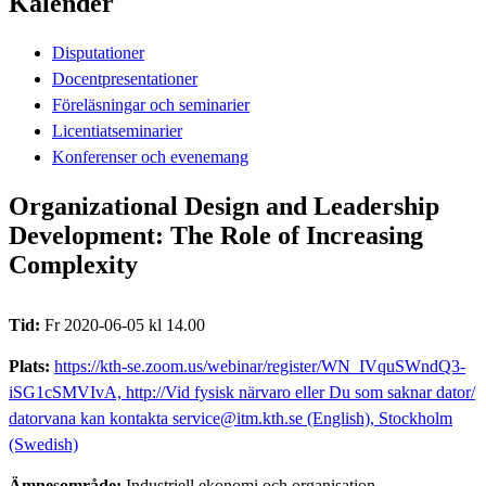
Kalender
Disputationer
Docentpresentationer
Föreläsningar och seminarier
Licentiatseminarier
Konferenser och evenemang
Organizational Design and Leadership
Development: The Role of Increasing
Complexity​
Tid:
Fr 2020-06-05 kl 14.00
Plats:
https://kth-se.zoom.us/webinar/register/WN_IVquSWndQ3-
iSG1cSMVIvA, http://Vid fysisk närvaro eller Du som saknar dator/
datorvana kan kontakta service@itm.kth.se (English), Stockholm
(Swedish)
Ämnesområde:
Industriell ekonomi och organisation