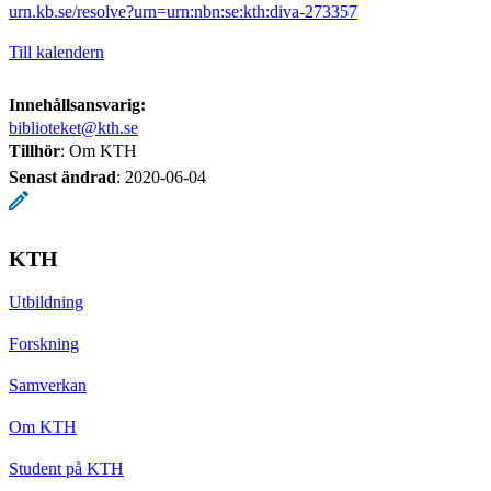
urn.kb.se/resolve?urn=urn:nbn:se:kth:diva-273357
Till kalendern
Innehållsansvarig:
biblioteket@kth.se
Tillhör
: Om KTH
Senast ändrad
:
2020-06-04
KTH
Utbildning
Forskning
Samverkan
Om KTH
Student på KTH