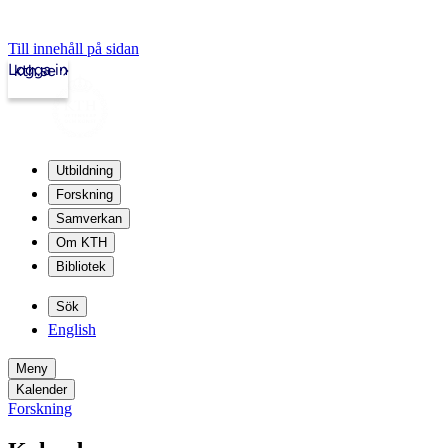
Till innehåll på sidan
Logga in
kth.se
Utbildning
Forskning
Samverkan
Om KTH
Bibliotek
Sök
English
Meny
Kalender
Forskning