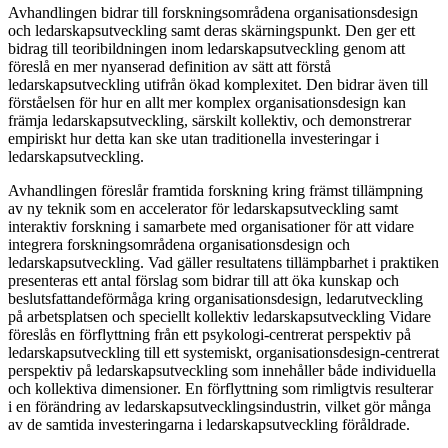
Avhandlingen bidrar till forskningsområdena organisationsdesign
och ledarskapsutveckling samt deras skärningspunkt. Den ger ett
bidrag till teoribildningen inom ledarskapsutveckling genom att
föreslå en mer nyanserad definition av sätt att förstå
ledarskapsutveckling utifrån ökad komplexitet. Den bidrar även till
förståelsen för hur en allt mer komplex organisationsdesign kan
främja ledarskapsutveckling, särskilt kollektiv, och demonstrerar
empiriskt hur detta kan ske utan traditionella investeringar i
ledarskapsutveckling.
Avhandlingen föreslår framtida forskning kring främst tillämpning
av ny teknik som en accelerator för ledarskapsutveckling samt
interaktiv forskning i samarbete med organisationer för att vidare
integrera forskningsområdena organisationsdesign och
ledarskapsutveckling. Vad gäller resultatens tillämpbarhet i praktiken
presenteras ett antal förslag som bidrar till att öka kunskap och
beslutsfattandeförmåga kring organisationsdesign, ledarutveckling
på arbetsplatsen och speciellt kollektiv ledarskapsutveckling Vidare
föreslås en förflyttning från ett psykologi-centrerat perspektiv på
ledarskapsutveckling till ett systemiskt, organisationsdesign-centrerat
perspektiv på ledarskapsutveckling som innehåller både individuella
och kollektiva dimensioner. En förflyttning som rimligtvis resulterar
i en förändring av ledarskapsutvecklingsindustrin, vilket gör många
av de samtida investeringarna i ledarskapsutveckling föråldrade.