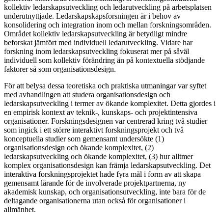
kollektiv ledarskapsutveckling och ledarutveckling på arbetsplatsen
underutnyttjade. Ledarskapskapsforsningen är i behov av
konsolidering och integration inom och mellan forskningsområden.
Området kollektiv ledarskapsutveckling är betydligt mindre
beforskat jämfört med individuell ledarutveckling. Vidare har
forskning inom ledarskapsutveckling fokuserat mer på såväl
individuell som kollektiv förändring än på kontextuella stödjande
faktorer så som organisationsdesign.
För att belysa dessa teoretiska och praktiska utmaningar var syftet
med avhandlingen att studera organisationsdesign och
ledarskapsutveckling i termer av ökande komplexitet. Detta gjordes i
en empirisk kontext av teknik-, kunskaps- och projektintensiva
organisationer. Forskningsdesignen var centrerad kring två studier
som ingick i ett större interaktivt forskningsprojekt och två
konceptuella studier som gemensamt undersökte (1)
organisationsdesign och ökande komplexitet, (2)
ledarskapsutveckling och ökande komplexitet, (3) hur alltmer
komplex organisationsdesign kan främja ledarskapsutveckling. Det
interaktiva forskningsprojektet hade fyra mål i form av att skapa
gemensamt lärande för de involverade projektpartnerna, ny
akademisk kunskap, och organisationsutveckling, inte bara för de
deltagande organisationerna utan också för organisationer i
allmänhet.