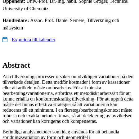
Opponent:
Univ.-Prof. Dr.-Ing. habil. Sophie Gröger, Technical
University of Chemnitz
Handledare:
Assoc. Prof. Daniel Semere, Tillverkning och
mätsystem
Exportera till kalender
Abstract
Alla tillverkningsprocesser orsaker oundvikligen variationer på den
tillverkade detaljen. Detta medför kostnader i form av kassationer
eller att artikeln måste ombearbetas. För att minska
bearbetningsvariationerna, erfordras ett metodiskt arbetssätt för att
kunna erhålla en konkurrenskraftig tillverkning. För att uppnå detta
måste det finnas effektiva strategier så att variationerna kan
reduceras till ett minimum. I en flerstegsbearbetningskontext måste
robusta och exakta metoder finnas, så att detektering av avvikelser
och variationer kan korrigeras och kompenseras.
Befintliga analysmetoder som idag används för att behandla
spridningsvariation av form och geometrifel i