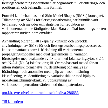
flerstegsbearbetningsoperationer, är begränsade till orienterings- och
positionsfel, och behandlar inte formfel.
Formfel kan behandlas med Skin Model Shapes (SMSs) konceptet.
Tillämpning av SMSs för flerstegsbearbetning har hitintills varit
begränsad, och metoder och strategier för reduktion av
variationerna, är inte färdigutvecklat. Bara ett fåtal forskningsarbeten
rapporterar studier inom området.
Avhandling bidrar till att skapa ny kunskap och utveckla
användningen av SMSs för och flerstegsbearbetningsprocesser och
kan sammanfattas som: i. härledning till variationerna i
propageringsmodeller med dual quaternions, ii. variation
förutsägelse med beaktande av fixturer med lokaliseringsytor, 3-2-1
och N-2-1 (N> 3) lokalisatorer, iii. Octree-baserad metod för att
utföra statistisk formanalys. iv. detektering och analys av
förändringar och anomalier med hjälp av maskininlärning
klassificering, v. identifiering av variationskällor med hjälp av
mönstermatchningsteknik, vi. uppskattning av
variationskompensationsvärden med dual quaternions.
urn.kb.se/resolve?urn=urn:nbn:se:kth:diva-286683
Till kalendern