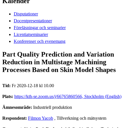
Kalender
Disputationer
Docentpresentationer
Föreläsningar och seminarier
Licentiatseminarier
Konferenser och evenemang
Part Quality Prediction and Variation
Reduction in Multistage Machining
Processes Based on Skin Model Shapes
Tid:
Fr 2020-12-18 kl 10.00
Plats:
https://kth-se.zoom.us/j/66765860566, Stockholm (English)
Ämnesområde:
Industriell produktion
Respondent:
Filmon Yacob
, Tillverkning och mätsystem