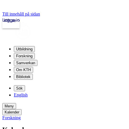
Till innehåll på sidan
Logga in
kth.se
Utbildning
Forskning
Samverkan
Om KTH
Bibliotek
Sök
English
Meny
Kalender
Forskning