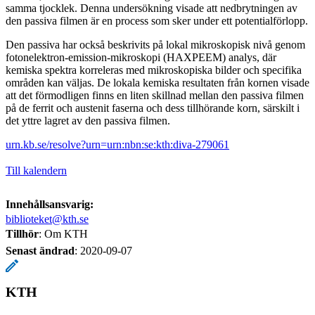
samma tjocklek. Denna undersökning visade att nedbrytningen av
den passiva filmen är en process som sker under ett potentialförlopp.
Den passiva har också beskrivits på lokal mikroskopisk nivå genom
fotonelektron-emission-mikroskopi (HAXPEEM) analys, där
kemiska spektra korreleras med mikroskopiska bilder och specifika
områden kan väljas. De lokala kemiska resultaten från kornen visade
att det förmodligen finns en liten skillnad mellan den passiva filmen
på de ferrit och austenit faserna och dess tillhörande korn, särskilt i
det yttre lagret av den passiva filmen.
urn.kb.se/resolve?urn=urn:nbn:se:kth:diva-279061
Till kalendern
Innehållsansvarig:
biblioteket@kth.se
Tillhör
: Om KTH
Senast ändrad
:
2020-09-07
KTH