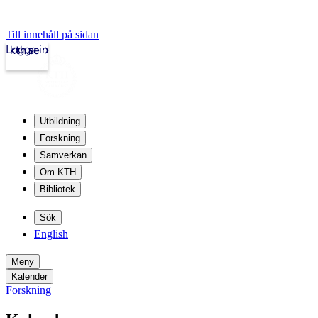
Till innehåll på sidan
Logga in
kth.se
Utbildning
Forskning
Samverkan
Om KTH
Bibliotek
Sök
English
Meny
Kalender
Forskning