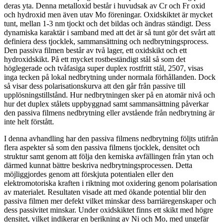
deras yta. Denna metalloxid består i huvudsak av Cr och Fr oxid
och hydroxid men även utav Mo föreningar. Oxidskiktet är mycket
tunt, mellan 1-3 nm tjockt och det bildas och ändras ständigt. Dess
dynamiska karaktär i samband med att det är så tunt gör det svårt att
definiera dess tjocklek, sammansättning och nedbrytningsprocess.
Den passiva filmen består av två lager, ett oxidskikt och ett
hydroxidskikt. På ett mycket rostbeständigt stål så som det
höglegerade och tvåfasiga super duplex rostfritt stål, 2507, visas
inga tecken på lokal nedbrytning under normala förhållanden. Dock
så visar dess polarisationskurva att den går från passive till
upplösningstillstånd. Hur nedbrytningen sker på en atomär nivå och
hur det duplex stålets uppbyggnad samt sammansättning påverkar
den passiva filmens nedbrytning eller avstående från nedbrytning är
inte helt förstått.
I denna avhandling har den passiva filmens nedbrytning följts utifrån
flera aspekter så som den passiva filmens tjocklek, densitet och
struktur samt genom att följa den kemiska avfällingen från ytan och
därmed kunnat bättre beskriva nedbrytningsprocessen. Detta
möjliggjordes genom att förskjuta potentialen eller den
elektromotoriska kraften i riktning mot oxidering genom polarisation
av materialet. Resultaten visade att med ökande potential blir den
passiva filmen mer defekt vilket minskar dess barriäregenskaper och
dess passivitet minskar. Under oxidskiktet finns ett skikt med högre
densitet, vilket indikerar en berikning av Ni och Mo, med ungefär