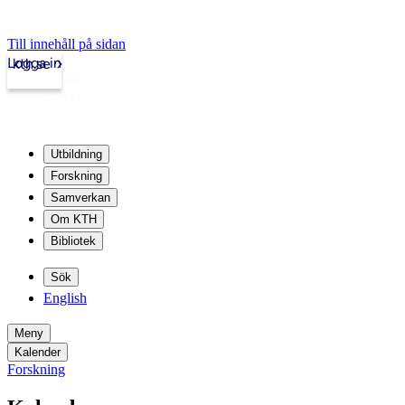
Till innehåll på sidan
Logga in
kth.se
Utbildning
Forskning
Samverkan
Om KTH
Bibliotek
Sök
English
Meny
Kalender
Forskning