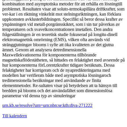
kombination med asymptotiska metoder för att erhålla en lösningtill
problemet. Resultaten visar att soluto-termokapillära driftkrafter, som
ver-kar i en riktning vinkelrät mot stelningsriktningen, kan förklara
uppkomsten avklusterbildningen. Specifikt så beror dessa krafter av
ytspänningen vid metall-porgränsskiktet, som i sin tur påverkas av
temperaturen och svavelkoncentrationen imetallen. Den andra
frågeställningen är en teoretisk studie fokuserad på longitu-dinell
elektromagnetisk omrörning (EMS), vilken ofta används vid
stränggjutningav blooms i syfte att öka kvaliteten av det gjutna
ämnet. Genom att analysera detredimensionella
Maxwellekvationerna för komponenterna tillhörande
magnetiskaflödestätheten, så hittades en felaktighet med avseende på
hur komponenterna förLorentzkrafter tidigare beräknats. Dessa
felaktigheter har korrigerats och de nyapredikteringarna med
modellen har verifierats både med asymptotiska lösningaroch
tredimensionella beräkningar med användande av finita
elementmetoder. Re-sultaten visar på betydelsen att ta hänsyn till
bredden på blooms och det användafältet som dimensionslösa
parametrar vid denna typ av simuleringar
urn.kb.se/resolve?urn=urn:nbn:se:kth:diva-271222
Till kalendern