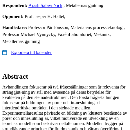
Respondent:
Arash Safavi Nick
, Metallernas gjutning
Opponent:
Prof. Jesper H. Hattel,
Handledare:
Professor Pär Jönsson, Materialens processteknologi;
Professor Michael Vynnycky, FaxénLaboratoriet, Mekanik,
Metallernas gjutning
Exportera till kalender
Abstract
Avhandlingen fokuserar på två frågeställningar som är relevanta för
stränggjut-ning av stål med avseende på deras betydelse för
kvaliteten på den stelnadestrukturen. Den första frågeställningen
fokuserar på bildningen av porer och in-neslutningar i
interdendritiska områden i den stelnade metallen.
Experimentellaresultat påvisade en bildning av klusters bestående av
porer och inneslutning-ar, vilket motiverade en utveckling av en
teoretisk modell som beskriver dettafenomen. Modellen bygger på
grundläggande principer för fluidmekanik och vär-meöverföring i