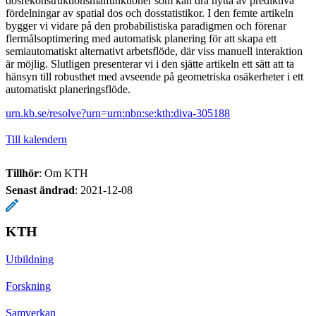
dosrekonstruktionsmålfunktioner som kan dra nytta av prediktiva
fördelningar av spatial dos och dosstatistikor. I den femte artikeln
bygger vi vidare på den probabilistiska paradigmen och förenar
flermålsoptimering med automatisk planering för att skapa ett
semiautomatiskt alternativt arbetsflöde, där viss manuell interaktion
är möjlig. Slutligen presenterar vi i den sjätte artikeln ett sätt att ta
hänsyn till robusthet med avseende på geometriska osäkerheter i ett
automatiskt planeringsflöde.
urn.kb.se/resolve?urn=urn:nbn:se:kth:diva-305188
Till kalendern
Tillhör
: Om KTH
Senast ändrad
:
2021-12-08
KTH
Utbildning
Forskning
Samverkan