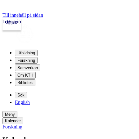
Till innehåll på sidan
Logga in
kth.se
Utbildning
Forskning
Samverkan
Om KTH
Bibliotek
Sök
English
Meny
Kalender
Forskning