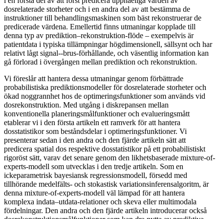
i en första del av att först predicera uppnåeliga värden av
dosrelaterade storheter och i en andra del av att bestämma de
instruktioner till behandlingsmaskinen som bäst rekonstruerar de
predicerade värdena. Emellertid finns utmaningar kopplade till
denna typ av prediktion–rekonstruktion-flöde – exempelvis är
patientdata i typiska tillämpningar högdimensionell, sällsynt och har
relativt lågt signal--brus-förhållande, och väsentlig information kan
gå förlorad i övergången mellan prediktion och rekonstruktion.
Vi föreslår att hantera dessa utmaningar genom förbättrade
probabilistiska prediktionsmodeller för dosrelaterade storheter och
ökad noggrannhet hos de optimeringsfunktioner som används vid
dosrekonstruktion. Med utgång i diskrepansen mellan
konventionella planeringsmålfunktioner och evalueringsmått
etablerar vi i den första artikeln ett ramverk för att hantera
dosstatistikor som beståndsdelar i optimeringsfunktioner. Vi
presenterar sedan i den andra och den fjärde artikeln sätt att
predicera spatial dos respektive dosstatistikor på ett probabilistiskt
rigoröst sätt, varav det senare genom den likhetsbaserade mixture-of-
experts-modell som utvecklas i den tredje artikeln. Som en
ickeparametrisk bayesiansk regressionsmodell, försedd med
tillhörande medelfälts- och stokastisk variationsinferensalgoritm, är
denna mixture-of-experts-modell väl lämpad för att hantera
komplexa indata–utdata-relationer och skeva eller multimodala
fördelningar. Den andra och den fjärde artikeln introducerar också