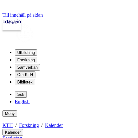
Till innehåll på sidan
Logga in
kth.se
Utbildning
Forskning
Samverkan
Om KTH
Bibliotek
Sök
English
Meny
KTH
Forskning
Kalender
Kalender