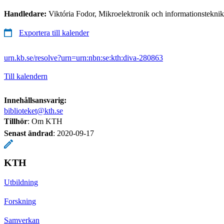
Handledare:
Viktória Fodor, Mikroelektronik och informationstekni
Exportera till kalender
urn.kb.se/resolve?urn=urn:nbn:se:kth:diva-280863
Till kalendern
Innehållsansvarig:
biblioteket@kth.se
Tillhör
: Om KTH
Senast ändrad
:
2020-09-17
KTH
Utbildning
Forskning
Samverkan