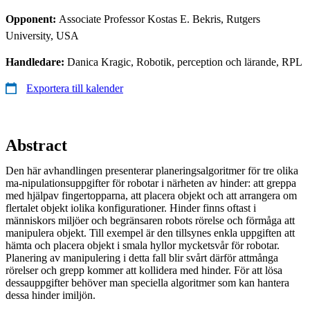
Opponent:
Associate Professor Kostas E. Bekris, Rutgers
University, USA
Handledare:
Danica Kragic, Robotik, perception och lärande, RPL
Exportera till kalender
Abstract
Den här avhandlingen presenterar planeringsalgoritmer för tre olika
ma-nipulationsuppgifter för robotar i närheten av hinder: att greppa
med hjälpav fingertopparna, att placera objekt och att arrangera om
flertalet objekt iolika konfigurationer. Hinder finns oftast i
människors miljöer och begränsaren robots rörelse och förmåga att
manipulera objekt. Till exempel är den tillsynes enkla uppgiften att
hämta och placera objekt i smala hyllor mycketsvår för robotar.
Planering av manipulering i detta fall blir svårt därför attmånga
rörelser och grepp kommer att kollidera med hinder. För att lösa
dessauppgifter behöver man speciella algoritmer som kan hantera
dessa hinder imiljön.