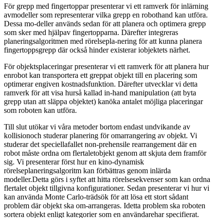
För grepp med fingertoppar presenterar vi ett ramverk för inlärning
avmodeller som representerar vilka grepp en robothand kan utföra.
Dessa mo-deller används sedan för att planera och optimera grepp
som sker med hjälpav fingertopparna. Därefter integreras
planeringsalgoritmen med rörelsepla-nering för att kunna planera
fingertoppsgrepp där också hinder existerar iobjektets närhet.
För objektsplaceringar presenterar vi ett ramverk för att planera hur
enrobot kan transportera ett greppat objekt till en placering som
optimerar engiven kostnadsfunktion. Därefter utvecklar vi detta
ramverk för att visa hurså kallad in-hand manipulation (att byta
grepp utan att släppa objektet) kanöka antalet möjliga placeringar
som roboten kan utföra.
Till slut utökar vi våra metoder bortom endast undvikande av
kollisionoch studerar planering för omarrangering av objekt. Vi
studerar det speciellafallet non-prehensile rearrangement där en
robot måste ordna om flertaletobjekt genom att skjuta dem framför
sig. Vi presenterar först hur en kino-dynamisk
rörelseplaneringsalgoritm kan förbättras genom inlärda
modeller.Detta görs i syftet att hitta rörelsesekvenser som kan ordna
flertalet objekt tillgivna konfigurationer. Sedan presenterar vi hur vi
kan använda Monte Carlo-trädsök för att lösa ett stort sådant
problem där objekt ska om-arrangeras. Idetta problem ska roboten
sortera objekt enligt kategorier som en användarehar specifierat.