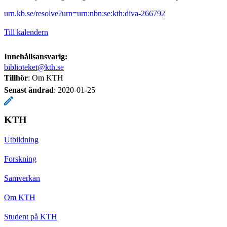
urn.kb.se/resolve?urn=urn:nbn:se:kth:diva-266792
Till kalendern
Innehållsansvarig:
biblioteket@kth.se
Tillhör
: Om KTH
Senast ändrad
:
2020-01-25
KTH
Utbildning
Forskning
Samverkan
Om KTH
Student på KTH