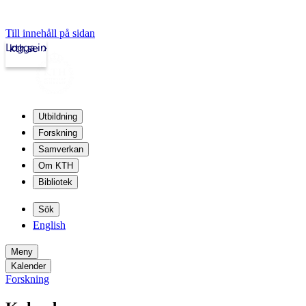
Till innehåll på sidan
Logga in
kth.se
Utbildning
Forskning
Samverkan
Om KTH
Bibliotek
Sök
English
Meny
Kalender
Forskning