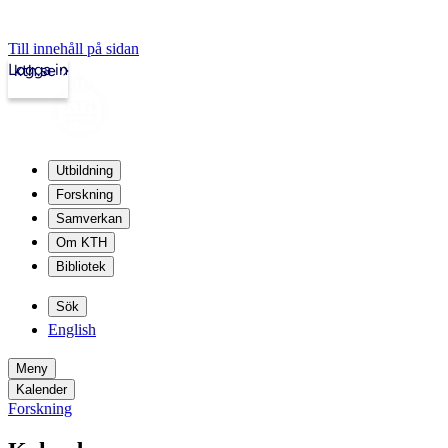
Till innehåll på sidan
Logga in
kth.se
Utbildning
Forskning
Samverkan
Om KTH
Bibliotek
Sök
English
Meny
Kalender
Forskning