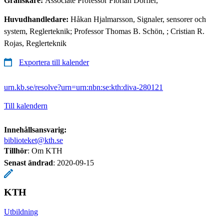
Granskare:
Associate Professor Florian Dörfler,
Huvudhandledare:
Håkan Hjalmarsson, Signaler, sensorer och
system, Reglerteknik; Professor Thomas B. Schön, ; Cristian R.
Rojas, Reglerteknik
Exportera till kalender
urn.kb.se/resolve?urn=urn:nbn:se:kth:diva-280121
Till kalendern
Innehållsansvarig:
biblioteket@kth.se
Tillhör
: Om KTH
Senast ändrad
:
2020-09-15
KTH
Utbildning