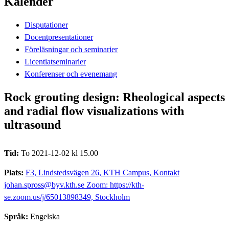
Kalender
Disputationer
Docentpresentationer
Föreläsningar och seminarier
Licentiatseminarier
Konferenser och evenemang
Rock grouting design: Rheological aspects
and radial flow visualizations with
ultrasound
Tid:
To 2021-12-02 kl 15.00
Plats:
F3, Lindstedsvägen 26, KTH Campus, Kontakt
johan.spross@byv.kth.se Zoom: https://kth-
se.zoom.us/j/65013898349, Stockholm
Språk:
Engelska