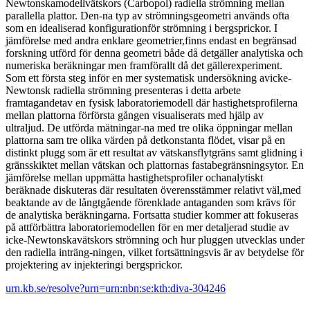
Newtonskamodellvätskors (Carbopol) radiella strömning mellan
parallella plattor. Den-na typ av strömningsgeometri används ofta
som en idealiserad konfigurationför strömning i bergsprickor. I
jämförelse med andra enklare geometrier,finns endast en begränsad
forskning utförd för denna geometri både då detgäller analytiska och
numeriska beräkningar men framförallt då det gällerexperiment.
Som ett första steg inför en mer systematisk undersökning avicke-
Newtonsk radiella strömning presenteras i detta arbete
framtagandetav en fysisk laboratoriemodell där hastighetsprofilerna
mellan plattorna förförsta gången visualiserats med hjälp av
ultraljud. De utförda mätningar-na med tre olika öppningar mellan
plattorna sam tre olika värden på detkonstanta flödet, visar på en
distinkt plugg som är ett resultat av vätskansflytgräns samt glidning i
gränsskiktet mellan vätskan och plattornas fastabegränsningsytor. En
jämförelse mellan uppmätta hastighetsprofiler ochanalytiskt
beräknade diskuteras där resultaten överensstämmer relativt väl,med
beaktande av de långtgående förenklade antaganden som krävs för
de analytiska beräkningarna. Fortsatta studier kommer att fokuseras
på attförbättra laboratoriemodellen för en mer detaljerad studie av
icke-Newtonskavätskors strömning och hur pluggen utvecklas under
den radiella inträng-ningen, vilket fortsättningsvis är av betydelse för
projektering av injekteringi bergsprickor.
urn.kb.se/resolve?urn=urn:nbn:se:kth:diva-304246