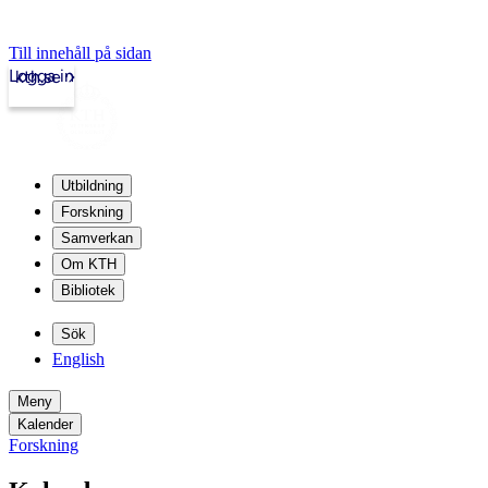
Till innehåll på sidan
Logga in
kth.se
Utbildning
Forskning
Samverkan
Om KTH
Bibliotek
Sök
English
Meny
Kalender
Forskning