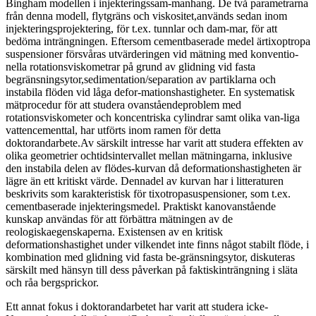
Bingham modellen i injekteringssam-manhang. De två parametrarna
från denna modell, flytgräns och viskositet,används sedan inom
injekteringsprojektering, för t.ex. tunnlar och dam-mar, för att
bedöma inträngningen. Eftersom cementbaserade medel ärtixoptropa
suspensioner försvåras utvärderingen vid mätning med konventio-
nella rotationsviskometrar på grund av glidning vid fasta
begränsningsytor,sedimentation/separation av partiklarna och
instabila flöden vid låga defor-mationshastigheter. En systematisk
mätprocedur för att studera ovanståendeproblem med
rotationsviskometer och koncentriska cylindrar samt olika van-liga
vattencementtal, har utförts inom ramen för detta
doktorandarbete.Av särskilt intresse har varit att studera effekten av
olika geometrier ochtidsintervallet mellan mätningarna, inklusive
den instabila delen av flödes-kurvan då deformationshastigheten är
lägre än ett kritiskt värde. Dennadel av kurvan har i litteraturen
beskrivits som karakteristisk för tixotropasuspensioner, som t.ex.
cementbaserade injekteringsmedel. Praktiskt kanovanstående
kunskap användas för att förbättra mätningen av de
reologiskaegenskaperna. Existensen av en kritisk
deformationshastighet under vilkendet inte finns något stabilt flöde, i
kombination med glidning vid fasta be-gränsningsytor, diskuteras
särskilt med hänsyn till dess påverkan på faktiskinträngning i släta
och råa bergsprickor.
Ett annat fokus i doktorandarbetet har varit att studera icke-