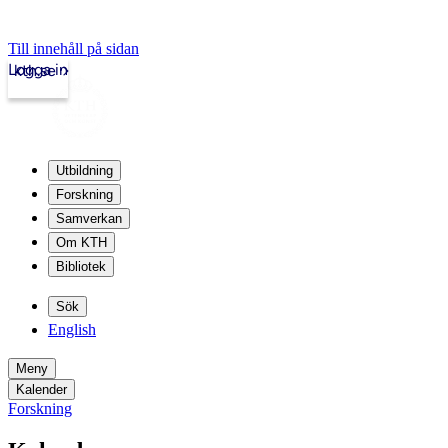
Till innehåll på sidan
Logga in
kth.se
Utbildning
Forskning
Samverkan
Om KTH
Bibliotek
Sök
English
Meny
Kalender
Forskning