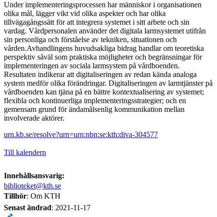
Under implementeringsprocessen har människor i organisationen
olika mål, lägger vikt vid olika aspekter och har olika
tillvägagångssätt för att integrera systemet i sitt arbete och sin
vardag. Vårdpersonalen använder det digitala larmsystemet utifrån
sin personliga och förståelse av tekniken, situationen och
vården.Avhandlingens huvudsakliga bidrag handlar om teoretiska
perspektiv såväl som praktiska möjligheter och begränsningar för
implementeringen av sociala larmsystem på vårdboenden.
Resultaten indikerar att digitaliseringen av redan kända analoga
system medför olika förändringar. Digitaliseringen av larmtjänster på
vårdboenden kan tjäna på en bättre kontextualisering av systemet;
flexibla och kontinuerliga implementeringsstrategier; och en
gemensam grund för ändamålsenlig kommunikation mellan
involverade aktörer.
urn.kb.se/resolve?urn=urn:nbn:se:kth:diva-304577
Till kalendern
Innehållsansvarig:
biblioteket@kth.se
Tillhör
: Om KTH
Senast ändrad
:
2021-11-17