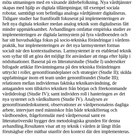
möta utmaningen med en växande äldrebefolkning. Nya vårdtjänster
skapas med hjälp av digitala tillämpningar, till exempel sociala
robotar, samtidigt som befintliga analoga vårdtjänster digitaliseras.
Tidigare studier har framförallt fokuserat på implementeringen av
helt nya digitala tekniker medan analog teknik som digitaliseras fått
mindre uppmärksamhet. Avhandlingen omfattar empiriska studier av
implementeringen av digitala larmsystem på fyra vårdboenden och
har sitt huvudsakliga fokus på socio-tekniska förändringar i vårdens
praktik, hur implementeringen av det nya larmsystemet formas
socialt när den kontextualiseras. Larmsystemet är en etablerad teknik
som syftar till att göra det möjligt för användare att ringa efter hjälp i
nödsituationer. Baserat på en litteraturstudie (Studie I) undersöker
bifogade artiklar förväntningarna på den tekniska förändringen
uttryckt i roller, genomförandeplaner och strategier (Studie II); skilda
uppfattningar inom ett team under genomförandet (Studie III);
relationen mellan individernas faktiska teknikanvändning, de
antaganden som tillskrivs tekniken från början och förekommande
vårdideologi (Studie IV); samt individers roll i hanteringen av det
nya systemet och vårdkulturen (Studie IV). Analysen av
genomförandedokument, observationer av vårdpersonalens dagliga
arbete, intervjuer med människor från både teknikföretag och
vårdboenden, frågeformulär med vårdpersonal samt en
litteraturöversikt bygger den metodologiska grunden för denna
avhandling.Resultaten visar att ny teknik i vården är långt ifrån
förutsägbar eller mätbar utanför den kontext där den implementeras.