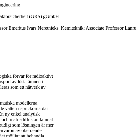
ngineering
Reaktorsicherheit (GRS) gGmbH
sor Emeritus Ivars Neretnieks, Kemiteknik; Associate Professor Lanru 
giska förvar för radioaktivt
ansport av lösta ämnen i
lleras som ett nätverk av
ematiska modellerna,
de vatten i sprickorna där
En ny enkel analytisk
 och matrisdiffusion kunnat
mtidigt som lösningen är mer
närvaron av oberoende
et möjligt att behandla