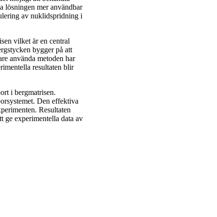
a lösningen mer användbar
lering av nuklidspridning i
en vilket är en central
ergstycken bygger på att
igare använda metoden har
rimentella resultaten blir
port i bergmatrisen.
porsystemet. Den effektiva
xperimenten. Resultaten
t ge experimentella data av