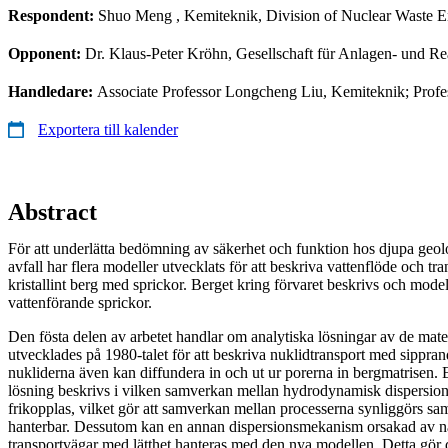
Respondent:
Shuo Meng
, Kemiteknik, Division of Nuclear Waste E
Opponent:
Dr. Klaus-Peter Kröhn, Gesellschaft für Anlagen- und 
Handledare:
Associate Professor Longcheng Liu, Kemiteknik; Profes
Exportera till kalender
Abstract
För att underlätta bedömning av säkerhet och funktion hos djupa geolo
avfall har flera modeller utvecklats för att beskriva vattenflöde och tr
kristallint berg med sprickor. Berget kring förvaret beskrivs och mode
vattenförande sprickor.
Den fösta delen av arbetet handlar om analytiska lösningar av de mat
utvecklades på 1980-talet för att beskriva nuklidtransport med sippran
nukliderna även kan diffundera in och ut ur porerna in bergmatrisen. 
lösning beskrivs i vilken samverkan mellan hydrodynamisk dispersion
frikopplas, vilket gör att samverkan mellan processerna synliggörs sa
hanterbar. Dessutom kan en annan dispersionsmekanism orsakad av 
transportvägar med lätthet hanteras med den nya modellen. Detta gör d