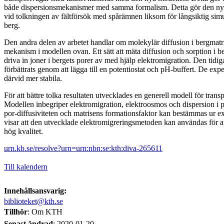
både dispersionsmekanismer med samma formalism. Detta gör den ny
vid tolkningen av fältförsök med spårämnen liksom för långsiktig simu
berg.
Den andra delen av arbetet handlar om molekylär diffusion i bergmatris
mekanism i modellen ovan. Ett sätt att mäta diffusion och sorption i b
driva in joner i bergets porer av med hjälp elektromigration. Den tid
förbättrats genom att lägga till en potentiostat och pH-buffert. De expe
därvid mer stabila.
För att bättre tolka resultaten utvecklades en generell modell för trans
Modellen inbegriper elektromigration, elektroosmos och dispersion i 
por-diffusiviteten och matrisens formationsfaktor kan bestämmas ur e
visar att den utvecklade elektromigreringsmetoden kan användas för at
hög kvalitet.
urn.kb.se/resolve?urn=urn:nbn:se:kth:diva-265611
Till kalendern
Innehållsansvarig:
biblioteket@kth.se
Tillhör
: Om KTH
Senast ändrad
:
2020-01-20