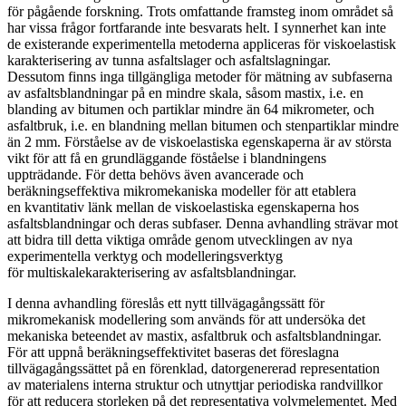
för pågående forskning. Trots omfattande framsteg inom området så
har vissa frågor fortfarande inte besvarats helt. I synnerhet kan inte
de existerande experimentella metoderna appliceras för viskoelastisk
karakterisering av tunna asfaltslager och asfaltslagningar.
Dessutom finns inga tillgängliga metoder för mätning av subfaserna
av asfaltsblandningar på en mindre skala, såsom mastix, i.e. en
blanding av bitumen och partiklar mindre än 64 mikrometer, och
asfaltbruk, i.e. en blandning mellan bitumen och stenpartiklar mindre
än 2 mm. Förståelse av de viskoelastiska egenskaperna är av största
vikt för att få en grundläggande föståelse i blandningens
uppträdande. För detta behövs även avancerade och
beräkningseffektiva mikromekaniska modeller för att etablera
en kvantitativ länk mellan de viskoelastiska egenskaperna hos
asfaltsblandningar och deras subfaser. Denna avhandling strävar mot
att bidra till detta viktiga område genom utvecklingen av nya
experimentella verktyg och modelleringsverktyg
för multiskalekarakterisering av asfaltsblandningar.
I denna avhandling föreslås ett nytt tillvägagångssätt för
mikromekanisk modellering som används för att undersöka det
mekaniska beteendet av mastix, asfaltbruk och asfaltsblandningar.
För att uppnå beräkningseffektivitet baseras det föreslagna
tillvägagångssättet på en förenklad, datorgenererad representation
av materialens interna struktur och utnyttjar periodiska randvillkor
för att reducera storleken på det representativa volymelementet. Med