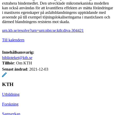
extrahera bindemedlet. Den utvecklade mikromekaniska modellen
kan också användas för att kvantifiera effekten av mätta förändringar
i mastixens egenskaper på asfaltsblandningens uppträdande med
avseende på till exempel töjningslokaliseringarna i mastixfasen och
därmed blandningens resistens mot skada.
urn.kb.se/resolve?urn=urn:nbn:se:kth:diva-304421
Till kalendern
Innehållsansvarig:
biblioteket@kth.se
Tillhör
: Om KTH
Senast ändrad
:
2021-12-03
KTH
Utbildning
Forskning
Samverkan