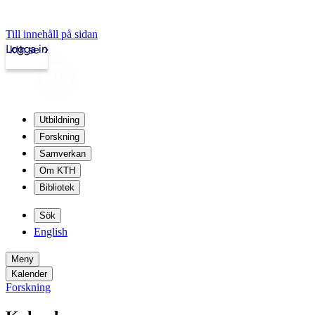
Till innehåll på sidan
Logga in
kth.se
Utbildning
Forskning
Samverkan
Om KTH
Bibliotek
Sök
English
Meny
Kalender
Forskning