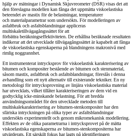
hjälp av mätningar i Dynamisk Skjuvreometer (DSR) visas det att
den föreslagna modellen kan fånga det uppmätta viskoelastiska
beteendet av mastix för de belastningar, temperaturer
och materialparametrar som undersökts. För modelleringen av
asfaltbruk och asfaltsblandningar appliceras
multiskaletillvägagångssättet för att
förbättra beräkningseffektiviteten. De erhållna beräknade resultaten
indikerar att det utvecklade tillvägagångssättet är kapabelt att fånga
de viskoelastiska egenskaperna på blandningens makronivå med
rimlig noggrannhet.
Ett instrumenterat intrycksprov för viskoelastisk karakterisering av
bitumen och kompositer bestående av bitumen och stenmaterial,
såsom mastix, asfaltbruk och asfaltsblandningar, föreslås i denna
avhandling som ett nytt alternativ till existerande tekniker. En ny
metodologi för intrycksprovning av linjära viskoelastiska material
har utvecklats, vilket tillåter karakteriseringen av dem vid en
godtycklig icke-minskande belastning. För att bredda
användningsområdet för den utvecklade metoden till
multiskalekarakterisering av bitumen-stenkompositer har den
sfäriska intryckningen på olika typer av asfaltsblandningar
undersökts experimentellt och genom mikromekanisk modellering.
Effekten av de olika parametrarna i intrycksprovet på de mätta
viskoelastiska egenskaperna av bitumen-stenkompositerna har
utvärderats. Ett särskilt fokus har lagts på identifieringen