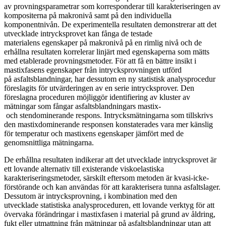
av provningsparametrar som korresponderar till karakteriseringen av
kompositerna på makronivå samt på den individuella
komponentnivån. De experimentella resultaten demonstrerar att det
utvecklade intrycksprovet kan fånga de testade
materialens egenskaper på makronivå på en rimlig nivå och de
erhållna resultaten korrelerar linjärt med egenskaperna som mätts
med etablerade provningsmetoder. För att få en bättre insikt i
mastixfasens egenskaper från intrycksprovningen utförd
på asfaltsblandningar, har dessutom en ny statistisk analysprocedur
föreslagits för utvärderingen av en serie intrycksprover. Den
föreslagna proceduren möjliggör identifiering av kluster av
mätningar som fångar asfaltsblandningars mastix-
och stendominerande respons. Intrycksmätningarna som tillskrivs
den mastixdominerande responsen konstaterades vara mer känslig
för temperatur och mastixens egenskaper jämfört med de
genomsnittliga mätningarna.
De erhållna resultaten indikerar att det utvecklade intrycksprovet är
ett lovande alternativ till existerande viskoelastiska
karakteriseringsmetoder, särskilt eftersom metoden är kvasi-icke-
förstörande och kan användas för att karakterisera tunna asfaltslager.
Dessutom är intrycksprovning, i kombination med den
utvecklade statistiska analysproceduren, ett lovande verktyg för att
övervaka förändringar i mastixfasen i material på grund av åldring,
fukt eller utmattning från mätningar på asfaltsblandningar utan att