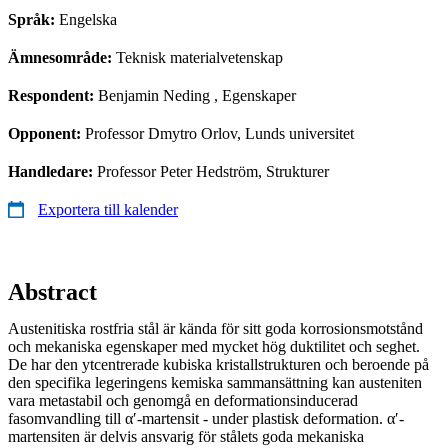
Språk:
Engelska
Ämnesområde:
Teknisk materialvetenskap
Respondent:
Benjamin Neding
, Egenskaper
Opponent:
Professor Dmytro Orlov, Lunds universitet
Handledare:
Professor Peter Hedström, Strukturer
Exportera till kalender
Abstract
Austenitiska rostfria stål är kända för sitt goda korrosionsmotstånd
och mekaniska egenskaper med mycket hög duktilitet och seghet.
De har den ytcentrerade kubiska kristallstrukturen och beroende på
den specifika legeringens kemiska sammansättning kan austeniten
vara metastabil och genomgå en deformationsinducerad
fasomvandling till α′-martensit - under plastisk deformation. α′-
martensiten är delvis ansvarig för stålets goda mekaniska