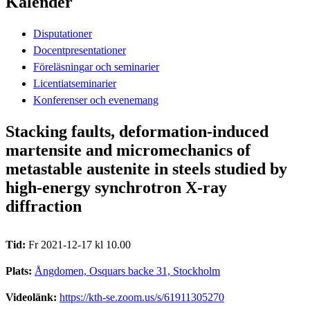
Kalender
Disputationer
Docentpresentationer
Föreläsningar och seminarier
Licentiatseminarier
Konferenser och evenemang
Stacking faults, deformation-induced
martensite and micromechanics of
metastable austenite in steels studied by
high-energy synchrotron X-ray
diffraction
Tid:
Fr 2021-12-17 kl 10.00
Plats:
Ångdomen, Osquars backe 31, Stockholm
Videolänk:
https://kth-se.zoom.us/s/61911305270