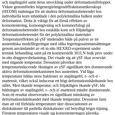
och staplingsfel samt deras utveckling under deformationsförloppet.
Vidare genomfördes högenergiröntgendiffraktionsmikroskopi
(HEDM) mätningar för att studera deformationsbeteendet hos
individuella korn inbäddade i den polykristallina bulken under
deformation. Detta är viktigt för att förstå effekten av
kornorientering, kornomgivning och kornmorfologi på
deformationsbeteendet hos enskilda korn och följaktligen
deformationsbeteendet för det polykristallina materialet.
Temperatureffekten på γSF studerades både på pulver av tre
austenitiska modelllegeringar med olika legeringssammansättningar
genom användandet av ett in-situ HEXRD-experiment under
termisk behandling samt på ett kommersiellt 301LN bulk prov under
in-situ dragprovsbelastning. Det visade sig att γSF ökar avsevärt
med stigande temperatur. Dessutom påverkar den
temperaturinducerade ökningen av γSF signifikant den dominerande
aktiva deformationsmekanismen hos austeniten. Vid låga
temperaturer bildas stora fraktioner av staplingsfel, ε- och α′-
martensit, vilket också inducerar ett högt deformationshårdnande hos
stålet. Med ökande temperatur, och följaktligen ökande γSF, blir
bildningen av staplingsfel, ε- och α′-martensit mindre dominerande.
Som ett resultat observerades en signifikant minskning av
deformationshårdnandet med ökande temperatur. Dessutom fann
man att vid förhöjda temperaturer sker dissociationen av
dislokationer till partiella dislokationer vid betydligt högre töjning.
Förutom temperaturen visade sig kornorienteringen påverka