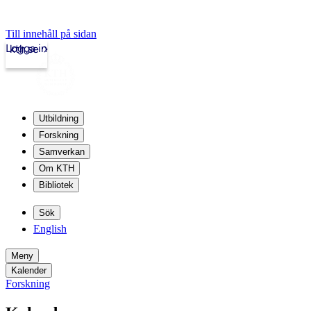
Till innehåll på sidan
Logga in
kth.se
Utbildning
Forskning
Samverkan
Om KTH
Bibliotek
Sök
English
Meny
Kalender
Forskning