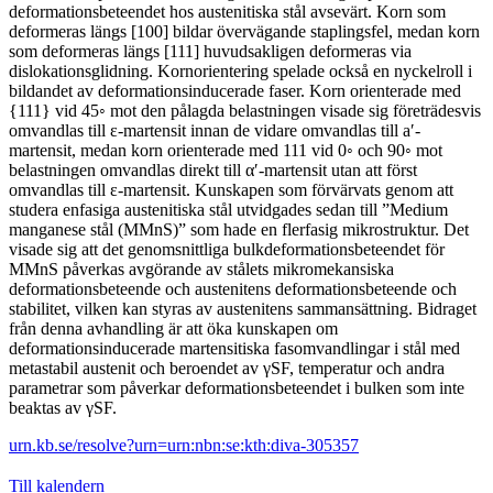
deformationsbeteendet hos austenitiska stål avsevärt. Korn som
deformeras längs [100] bildar övervägande staplingsfel, medan korn
som deformeras längs [111] huvudsakligen deformeras via
dislokationsglidning. Kornorientering spelade också en nyckelroll i
bildandet av deformationsinducerade faser. Korn orienterade med
{111} vid 45◦ mot den pålagda belastningen visade sig företrädesvis
omvandlas till ε-martensit innan de vidare omvandlas till a′-
martensit, medan korn orienterade med 111 vid 0◦ och 90◦ mot
belastningen omvandlas direkt till α′-martensit utan att först
omvandlas till ε-martensit. Kunskapen som förvärvats genom att
studera enfasiga austenitiska stål utvidgades sedan till ”Medium
manganese stål (MMnS)” som hade en flerfasig mikrostruktur. Det
visade sig att det genomsnittliga bulkdeformationsbeteendet för
MMnS påverkas avgörande av stålets mikromekansiska
deformationsbeteende och austenitens deformationsbeteende och
stabilitet, vilken kan styras av austenitens sammansättning. Bidraget
från denna avhandling är att öka kunskapen om
deformationsinducerade martensitiska fasomvandlingar i stål med
metastabil austenit och beroendet av γSF, temperatur och andra
parametrar som påverkar deformationsbeteendet i bulken som inte
beaktas av γSF.
urn.kb.se/resolve?urn=urn:nbn:se:kth:diva-305357
Till kalendern