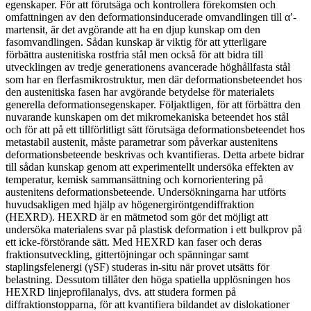
egenskaper. För att förutsäga och kontrollera förekomsten och
omfattningen av den deformationsinducerade omvandlingen till α′-
martensit, är det avgörande att ha en djup kunskap om den
fasomvandlingen. Sådan kunskap är viktig för att ytterligare
förbättra austenitiska rostfria stål men också för att bidra till
utvecklingen av tredje generationens avancerade höghållfasta stål
som har en flerfasmikrostruktur, men där deformationsbeteendet hos
den austenitiska fasen har avgörande betydelse för materialets
generella deformationsegenskaper. Följaktligen, för att förbättra den
nuvarande kunskapen om det mikromekaniska beteendet hos stål
och för att på ett tillförlitligt sätt förutsäga deformationsbeteendet hos
metastabil austenit, måste parametrar som påverkar austenitens
deformationsbeteende beskrivas och kvantifieras. Detta arbete bidrar
till sådan kunskap genom att experimentellt undersöka effekten av
temperatur, kemisk sammansättning och kornorientering på
austenitens deformationsbeteende. Undersökningarna har utförts
huvudsakligen med hjälp av högenergiröntgendiffraktion
(HEXRD). HEXRD är en mätmetod som gör det möjligt att
undersöka materialens svar på plastisk deformation i ett bulkprov på
ett icke-förstörande sätt. Med HEXRD kan faser och deras
fraktionsutveckling, gittertöjningar och spänningar samt
staplingsfelenergi (γSF) studeras in-situ när provet utsätts för
belastning. Dessutom tillåter den höga spatiella upplösningen hos
HEXRD linjeprofilanalys, dvs. att studera formen på
diffraktionstopparna, för att kvantifiera bildandet av dislokationer