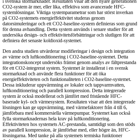
i svenska stormarknader. Resultaten visar att den nyare generationen
CO2-system är mer, eller lika, effektiva som avancerade HFC-
systemlösningar. Viktiga systemparametrar som har störst inverkan
på CO2-systemets energieffektivitet studeras genom
datorsimuleringar och ett CO2-baseline-system definieras som grund
för denna avhandling. Detta system används i senare studier för att
undersöka design- och effektivitetsförbättringar och slutligen för att
definiera det senaste koldioxid-systemet.
Den andra studien utvärderar modifieringar i design och integration
av värme och luftkonditionering i CO2-baseline-systemet. Detta
integrationskoncept undersöks främst genom analys av fältprestanda
för ett CO2-integrerat system. Systemet är installerat i en svensk
stormarknad och använde flera funktioner för att öka
energieffektiviteten och funktionaliteten i CO2-baseline-systemet.
Dessa inkluderar uppvärmning av lokaler och tappvarmvatten,
luftkonditionering och parallell kompression. Detta integrerade
system är också modellerat och jämfört med fristående HFC-
baserade kyl- och värmesystem. Resultaten visar att den integrerade
lösningen kan ge uppvärmning, med värmefaktorer från 4 till 6,
jämförbara med kommersiella värmepumpar. Systemet kan också
fylla stormarknadernas hela krav på luftkonditionering.
Effektiviteten hos systemets AC-prestanda, samtidigt som den stöds
av parallell kompression, är jämförbar med, eller högre än, HFC-
lösningarna. Med tanke på alla systemets termiska funktioner