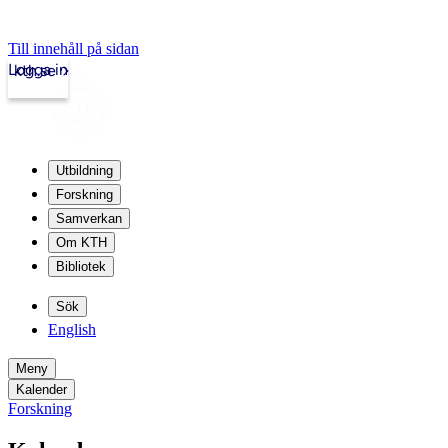
Till innehåll på sidan
Logga in
kth.se
Utbildning
Forskning
Samverkan
Om KTH
Bibliotek
Sök
English
Meny
Kalender
Forskning