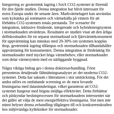
Integrering av geotermisk lagring i SotA CO2-systemet är föremål
för den fjärde studien. Denna integration har blivit intressant för
norra Europa under de senaste åren. Markvärmelagret kan användas
som kylsänka på sommaren och värmekälla på vintern för att
förbättra CO2-systemets totala prestanda. Tre scenarier för
integration, inklusive fristående, integrerade och hybridenergisystem
i stormarknaden utvärderas. Resultaten av studien visar att den årliga
driftskostnaden för en separat stormarknad och fjärrvärmekonsument
för uppvärmning kan minskas med 20-30% om systemen kopplas
ihop, geotermisk lagring tillämpas och stormarknaden tillhandahåller
uppvärmning för konsumenten. Denna integration är fördelaktig för
stormarknader med mycket höga värmebehov, eller stormarknader
som delar värmesystem med en närliggande byggnad.
Några viktiga bidrag ges i denna doktorsavhandling. Först
presenteras detaljerade fältmätningsanalyser av det moderna CO2-
systemet. Detta har saknats i litteraturen i stor utsträckning. För det
andra utförs en omfattande screening av de mest lovande
lösningarna med datasimuleringar, vilket garanterar att CO2-
systemet fungerar med högsta möjliga effektivitet. Detta förbättrar
och påskyndar beslutsprocessen för stormarknadens intressenter när
det gäller att välja de mest energieffektiva lösningarna. Sist men inte
minst belyser denna avhandling tillgången till och konkurrenskraften
hos miljövänliga kyltekniker för stormarknader.