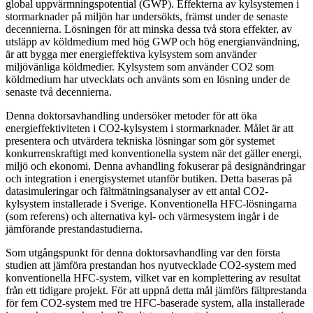
global uppvärmningspotential (GWP). Effekterna av kylsystemen i
stormarknader på miljön har undersökts, främst under de senaste
decennierna. Lösningen för att minska dessa två stora effekter, av
utsläpp av köldmedium med hög GWP och hög energianvändning,
är att bygga mer energieffektiva kylsystem som använder
miljövänliga köldmedier. Kylsystem som använder CO2 som
köldmedium har utvecklats och använts som en lösning under de
senaste två decennierna.
Denna doktorsavhandling undersöker metoder för att öka
energieffektiviteten i CO2-kylsystem i stormarknader. Målet är att
presentera och utvärdera tekniska lösningar som gör systemet
konkurrenskraftigt med konventionella system när det gäller energi,
miljö och ekonomi. Denna avhandling fokuserar på designändringar
och integration i energisystemet utanför butiken. Detta baseras på
datasimuleringar och fältmätningsanalyser av ett antal CO2-
kylsystem installerade i Sverige. Konventionella HFC-lösningarna
(som referens) och alternativa kyl- och värmesystem ingår i de
jämförande prestandastudierna.
Som utgångspunkt för denna doktorsavhandling var den första
studien att jämföra prestandan hos nyutvecklade CO2-system med
konventionella HFC-system, vilket var en komplettering av resultat
från ett tidigare projekt. För att uppnå detta mål jämförs fältprestanda
för fem CO2-system med tre HFC-baserade system, alla installerade