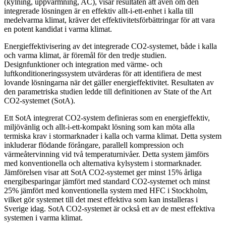
(kylning, uppvärmning, AC), visar resultaten att även om den
integrerade lösningen är en effektiv allt-i-ett-enhet i kalla till
medelvarma klimat, kräver det effektivitetsförbättringar för att vara
en potent kandidat i varma klimat.
Energieffektivisering av det integrerade CO2-systemet, både i kalla
och varma klimat, är föremål för den tredje studien.
Designfunktioner och integration med värme- och
luftkonditioneringssystem utvärderas för att identifiera de mest
lovande lösningarna när det gäller energieffektivitet. Resultaten av
den parametriska studien ledde till definitionen av State of the Art
CO2-systemet (SotA).
Ett SotA integrerat CO2-system definieras som en energieffektiv,
miljövänlig och allt-i-ett-kompakt lösning som kan möta alla
termiska krav i stormarknader i kalla och varma klimat. Detta system
inkluderar flödande förångare, parallell kompression och
värmeåtervinning vid två temperaturnivåer. Detta system jämförs
med konventionella och alternativa kylsystem i stormarknader.
Jämförelsen visar att SotA CO2-systemet ger minst 15% årliga
energibesparingar jämfört med standard CO2-systemet och minst
25% jämfört med konventionella system med HFC i Stockholm,
vilket gör systemet till det mest effektiva som kan installeras i
Sverige idag. SotA CO2-systemet är också ett av de mest effektiva
systemen i varma klimat.