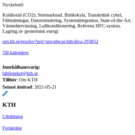
Nyckelord:
Koldioxid (CO2), Stormarknad, Butikskyla, Transkritisk cykel,
Fältmätningar, Datorsimulering, Systemintegration, State-of-the-Art,
Värmeåtervinning, Luftkonditionering, Referens HFC-system,
Lagring av geotermisk energi
urn.kb.se/resolve?urn=urn:nbn:se:kth:diva-293852
Till kalendern
Innehållsansvarig:
biblioteket@kth.se
Tillhör
: Om KTH
Senast ändrad
:
2021-05-21
KTH
Utbildning
Forskning