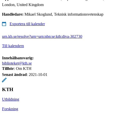
London, United Kingdom
Handledare:
Mikael Skoglund, Teknisk informationsvetenskap
Exportera till kalender
urn.kb.se/resolve?urn=urn:nbn:se:kth:diva-302730
Till kalendern
Innehållsansvarig:
biblioteket@kth.se
Tillhör
: Om KTH
Senast ändrad
:
2021-10-01
KTH
Utbildning
Forskning