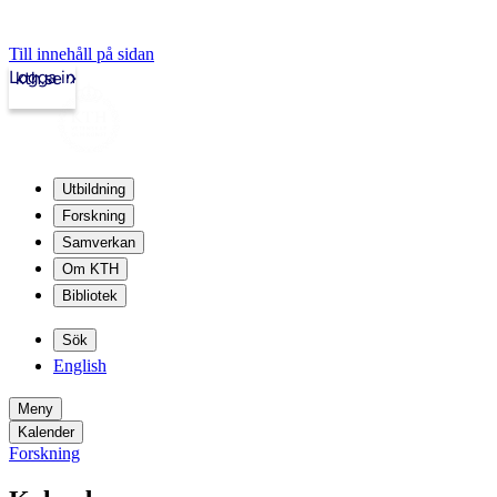
Till innehåll på sidan
Logga in
kth.se
Utbildning
Forskning
Samverkan
Om KTH
Bibliotek
Sök
English
Meny
Kalender
Forskning