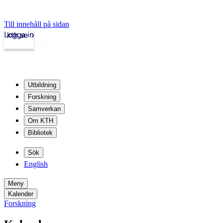
Till innehåll på sidan
Logga in
kth.se
Utbildning
Forskning
Samverkan
Om KTH
Bibliotek
Sök
English
Meny
Kalender
Forskning