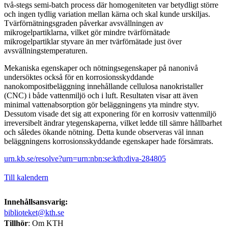
två-stegs semi-batch process där homogeniteten var betydligt större
och ingen tydlig variation mellan kärna och skal kunde urskiljas.
Tvärförnätningsgraden påverkar avsvällningen av
mikrogelpartiklarna, vilket gör mindre tvärförnätade
mikrogelpartiklar styvare än mer tvärförnätade just över
avsvällningstemperaturen.
Mekaniska egenskaper och nötningsegenskaper på nanonivå
undersöktes också för en korrosionsskyddande
nanokompositbeläggning innehållande cellulosa nanokristaller
(CNC) i både vattenmiljö och i luft. Resultaten visar att även
minimal vattenabsorption gör beläggningens yta mindre styv.
Dessutom visade det sig att exponering för en korrosiv vattenmiljö
irreversibelt ändrar ytegenskaperna, vilket ledde till sämre hållbarhet
och således ökande nötning. Detta kunde observeras väl innan
beläggningens korrosionsskyddande egenskaper hade försämrats.
urn.kb.se/resolve?urn=urn:nbn:se:kth:diva-284805
Till kalendern
Innehållsansvarig:
biblioteket@kth.se
Tillhör
: Om KTH