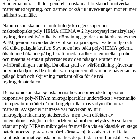
Studierna bidrar till den generella önskan att förstå och motverka
materialnedbrytning, och därmed också till utvecklingen mot ett mer
hållbart samhälle.
Nanomekaniska och nanotribologiska egenskaper hos
makroskopiska poly-HEMA (HEMA = 2-hydroxyetyl metakrylate)
hydrogeler med två olika tvärförnätningsgrader karakteriserades med
AFM, genom användande av olika mätprinciper, i vattenmiljö och
vid olika pålagda krafter. Styvheten hos båda poly-HEMA gelerna
ökade med ökande pålagd kraft, medan adhesionen mellan proben
och materialet enbart påverkades av den pålagda kraften när
tvärförnätningen var låg. Då olika grad av tvärförnätning påverkar
polymerkedjornas flexibilitet var responsen till samtidig påverkan av
pålagd kraft och skjuvning markant olika för de två
hydrogelmaterialen.
De nanomekaniska egenskaperna hos adsorberade temperatur-
responsiva poly-NIPAm mikrogelpartiklar undersöktes i vattenmiljö
i temperaturområdet där mikrogelpartiklarnas volym förändras
markant. Av speciellt intresse var påverkan av hur
mikrogelpartiklarna syntetiserades, men även effekter av
indentationshastighet och storleken på proben belystes. Resultaten
visar att poly-NIPAm mikrogeler framställda via en klassisk en-stegs
batch process uppvisar en hård kärna – mjuk skalstruktur. Detta
kontrasterar mot egenskaperna hos de partiklar som framställs via en