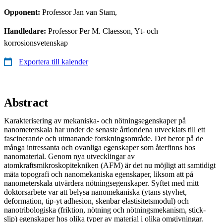
Opponent:
Professor Jan van Stam,
Handledare:
Professor Per M. Claesson, Yt- och
korrosionsvetenskap
Exportera till kalender
Abstract
Karakterisering av mekaniska- och nötningsegenskaper på
nanometerskala har under de senaste årtiondena utvecklats till ett
fascinerande och utmanande forskningsområde. Det beror på de
många intressanta och ovanliga egenskaper som återfinns hos
nanomaterial. Genom nya utvecklingar av
atomkraftsmikroskopitekniken (AFM) är det nu möjligt att samtidigt
mäta topografi och nanomekaniska egenskaper, liksom att på
nanometerskala utvärdera nötningsegenskaper. Syftet med mitt
doktorsarbete var att belysa nanomekaniska (ytans styvhet,
deformation, tip-yt adhesion, skenbar elastisitetsmodul) och
nanotribologiska (friktion, nötning och nötningsmekanism, stick-
slip) egenskaper hos olika typer av material i olika omgivningar.