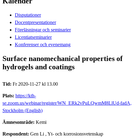
Kalender
Disputationer
Docentpresentationer
Föreläsningar och seminarier
Licentiatseminarier
Konferenser och evenemang
Surface nanomechanical properties of
hydrogels and coatings
Tid:
Fr 2020-11-27 kl 13.00
Plats:
https://kth-
se.zoom.us/webinar/register/WN_ERk2vPuLQwmM8LlUd-fadA,
Stockholm (English)
Ämnesområde:
Kemi
Respondent:
Gen Li
, Yt- och korrosionsvetenskap