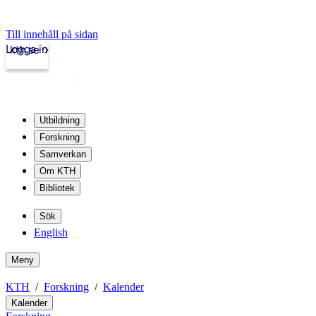
Till innehåll på sidan
Logga in
kth.se
Utbildning
Forskning
Samverkan
Om KTH
Bibliotek
Sök
English
Meny
KTH
Forskning
Kalender
Kalender