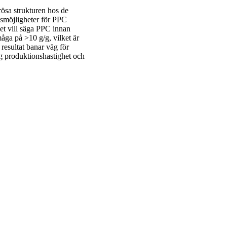
rösa strukturen hos de
smöjligheter för PPC
det vill säga PPC innan
åga på >10 g/g, vilket är
resultat banar väg för
ög produktionshastighet och