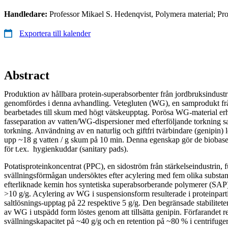
Handledare:
Professor Mikael S. Hedenqvist, Polymera material; P
Exportera till kalender
Abstract
Produktion av hållbara protein-superabsorbenter från jordbruksindust
genomfördes i denna avhandling. Vetegluten (WG), en samprodukt från
bearbetades till skum med högt vätskeupptag. Porösa WG-material er
fasseparation av vatten/WG-dispersioner med efterföljande torkning
torkning. Användning av en naturlig och giftfri tvärbindare (genipin
upp ~18 g vatten / g skum på 10 min. Denna egenskap gör de biobas
för t.ex. hygienkuddar (sanitary pads).
Potatisproteinkoncentrat (PPC), en sidoström från stärkelseindustrin, 
svällningsförmågan undersöktes efter acylering med fem olika substa
efterliknade kemin hos syntetiska superabsorberande polymerer (SAP) 
>10 g/g. Acylering av WG i suspensionsform resulterade i proteinpart
saltlösnings-upptag på 22 respektive 5 g/g. Den begränsade stabilitete
av WG i utspädd form löstes genom att tillsätta genipin. Förfarandet re
svällningskapacitet på ~40 g/g och en retention på ~80 % i centrifuger