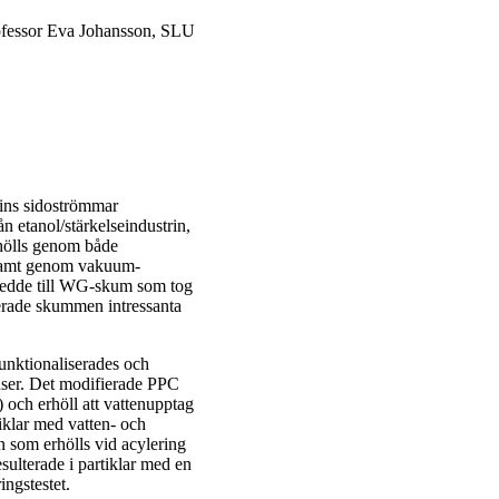
rofessor Eva Johansson, SLU
rins sidoströmmar
 etanol/stärkelseindustrin,
hölls genom både
 samt genom vakuum-
) ledde till WG-skum som tog
erade skummen intressanta
funktionaliserades och
nser. Det modifierade PPC
och erhöll att vattenupptag
iklar med vatten- och
n som erhölls vid acylering
sulterade i partiklar med en
ingstestet.