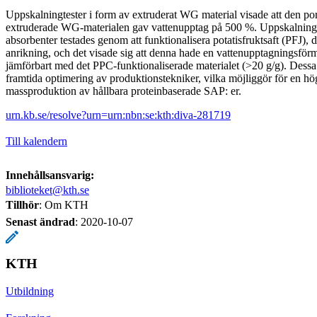
Uppskalningtester i form av extruderat WG material visade att den po
extruderade WG-materialen gav vattenupptag på 500 %. Uppskalning
absorbenter testades genom att funktionalisera potatisfruktsaft (PFJ), 
anrikning, och det visade sig att denna hade en vattenupptagningsförm
jämförbart med det PPC-funktionaliserade materialet (>20 g/g). Dessa 
framtida optimering av produktionstekniker, vilka möjliggör för en h
massproduktion av hållbara proteinbaserade SAP: er.
urn.kb.se/resolve?urn=urn:nbn:se:kth:diva-281719
Till kalendern
Innehållsansvarig:
biblioteket@kth.se
Tillhör
: Om KTH
Senast ändrad
:
2020-10-07
KTH
Utbildning