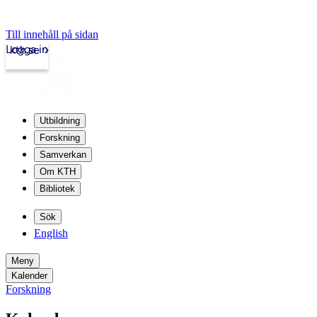
Till innehåll på sidan
Logga in
kth.se
Utbildning
Forskning
Samverkan
Om KTH
Bibliotek
Sök
English
Meny
Kalender
Forskning