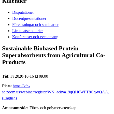
Kalender
Disputationer
Docentpresentationer
Föreläsningar och seminarier
Licentiatseminarier
Konferenser och evenemang
Sustainable Biobased Protein
Superabsorbents from Agricultural Co-
Products
Tid:
Fr 2020-10-16 kl 09.00
Plats:
https://kth-
se.zoom.us/webinar/register/WN_ackva19qQH6WFT8Cq-vQAA,
(English)
Ämnesområde:
Fiber- och polymervetenskap