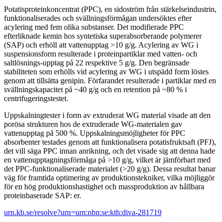
Potatisproteinkoncentrat (PPC), en sidoström från stärkelseindustrin,
funktionaliserades och svällningsförmågan undersöktes efter
acylering med fem olika substanser. Det modifierade PPC
efterliknade kemin hos syntetiska superabsorberande polymerer
(SAP) och erhöll att vattenupptag >10 g/g. Acylering av WG i
suspensionsform resulterade i proteinpartiklar med vatten- och
saltlösnings-upptag på 22 respektive 5 g/g. Den begränsade
stabiliteten som erhölls vid acylering av WG i utspädd form löstes
genom att tillsätta genipin. Förfarandet resulterade i partiklar med en
svällningskapacitet på ~40 g/g och en retention på ~80 % i
centrifugeringstestet.
Uppskalningtester i form av extruderat WG material visade att den
porösa strukturen hos de extruderade WG-materialen gav
vattenupptag på 500 %. Uppskalningsmöjligheter för PPC
absorbenter testades genom att funktionalisera potatisfruktsaft (PFJ),
det vill säga PPC innan anrikning, och det visade sig att denna hade
en vattenupptagningsförmåga på >10 g/g, vilket är jämförbart med
det PPC-funktionaliserade materialet (>20 g/g). Dessa resultat banar
väg för framtida optimering av produktionstekniker, vilka möjliggör
för en hög produktionshastighet och massproduktion av hållbara
proteinbaserade SAP: er.
urn.kb.se/resolve?urn=urn:nbn:se:kth:diva-281719