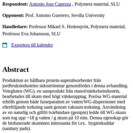
Respondent:
Antonio Jose Capezza
, Polymera material, SLU
Opponent:
Prof. Antonio Guerrero, Sevilla University
Handledare:
Professor Mikael S. Hedenqvist, Polymera material;
Professor Eva Johansson, SLU
Exportera till kalender
Abstract
Produktion av hållbara protein-superabsorbenter från
jordbruksindustrins sidoströmmar genomfördes i denna avhandling.
Vetegluten (WG), en samprodukt från etanol/stärkelseindustrin,
bearbetades till skum med högt vätskeupptag. Porösa WG-material
erhölls genom både fasseparation av vatten/WG-dispersioner med
efterföljande torkning samt genom vakuum-torkning. Användning
av en naturlig och giftfri tvärbindare (genipin) ledde till WG-skum
som tog upp ~18 g vatten / g skum på 10 min. Denna egenskap gör
de biobaserade skummen intressanta för t.ex. hygienkuddar
(sanitary pads).