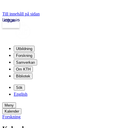
Till innehåll på sidan
Logga in
kth.se
Utbildning
Forskning
Samverkan
Om KTH
Bibliotek
Sök
English
Meny
Kalender
Forskning