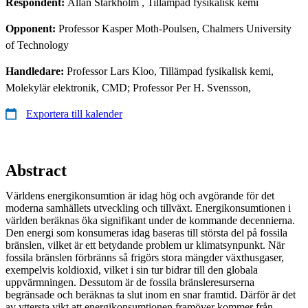
Respondent:
Allan Starkholm
, Tillämpad fysikalisk kemi
Opponent:
Professor Kasper Moth-Poulsen, Chalmers University
of Technology
Handledare:
Professor Lars Kloo, Tillämpad fysikalisk kemi,
Molekylär elektronik, CMD; Professor Per H. Svensson,
Exportera till kalender
Abstract
Världens energikonsumtion är idag hög och avgörande för det
moderna samhällets utveckling och tillväxt. Energikonsumtionen i
världen beräknas öka signifikant under de kommande decennierna.
Den energi som konsumeras idag baseras till största del på fossila
bränslen, vilket är ett betydande problem ur klimatsynpunkt. När
fossila bränslen förbränns så frigörs stora mängder växthusgaser,
exempelvis koldioxid, vilket i sin tur bidrar till den globala
uppvärmningen. Dessutom är de fossila bränsleresurserna
begränsade och beräknas ta slut inom en snar framtid. Därför är det
av yttersta vikt att energikonsumtionen framöver kommer från