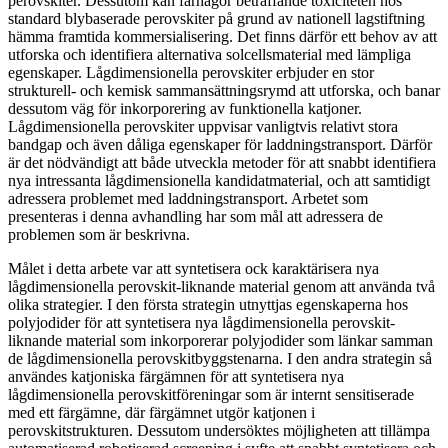
perovskiter. Dessutom kan farhågor beträffande toxiciteten hos
standard blybaserade perovskiter på grund av nationell lagstiftning
hämma framtida kommersialisering. Det finns därför ett behov av att
utforska och identifiera alternativa solcellsmaterial med lämpliga
egenskaper. Lågdimensionella perovskiter erbjuder en stor
strukturell- och kemisk sammansättningsrymd att utforska, och banar
dessutom väg för inkorporering av funktionella katjoner.
Lågdimensionella perovskiter uppvisar vanligtvis relativt stora
bandgap och även dåliga egenskaper för laddningstransport. Därför
är det nödvändigt att både utveckla metoder för att snabbt identifiera
nya intressanta lågdimensionella kandidatmaterial, och att samtidigt
adressera problemet med laddningstransport. Arbetet som
presenteras i denna avhandling har som mål att adressera de
problemen som är beskrivna.
Målet i detta arbete var att syntetisera ock karaktärisera nya
lågdimensionella perovskit-liknande material genom att använda två
olika strategier. I den första strategin utnyttjas egenskaperna hos
polyjodider för att syntetisera nya lågdimensionella perovskit-
liknande material som inkorporerar polyjodider som länkar samman
de lågdimensionella perovskitbyggstenarna. I den andra strategin så
användes katjoniska färgämnen för att syntetisera nya
lågdimensionella perovskitföreningar som är internt sensitiserade
med ett färgämne, där färgämnet utgör katjonen i
perovskitstrukturen. Dessutom undersöktes möjligheten att tillämpa