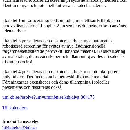
automatiserad robotiserad screening i syfte att snabbt syntetisera och
identifiera nya och potentiellt intressanta solcellsmaterial.
I kapitel 1 introduceras solcellsområdet, med ett särskilt fokus på
perovskitsolcellerna. I kapitel 2 presenteras de metoder som använts
i detta arbete.
I kapitel 3 presenteras och diskuteras arbetet med automatisk
robotiserad screening för syntes av nya lågdimensionella
färgämnessensisiterade perovskit-liknande material. Karaktärisering
av materialen, deras egenskaper och tillämpning av dessa i solceller
diskuteras också.
I kapitel 4 presenteras och diskuteras arbetet med att inkorporera
polyjodider i lågdimensionella perovskit-liknande material.
Föreningarnas egenskaper och deras tillämpning i solceller
presenteras och diskuteras också.
urn.kb.se/resolve?urn=urn:nbn:se:kth:diva-304175
Till kalendern
Innehållsansvarig:
biblioteket@kth.se