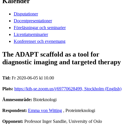
Kalender
Disputationer
Docentpresentationer
Föreläsningar och seminarier
Licentiatseminarier
Konferenser och evenemang
The ADAPT scaffold as a tool for
diagnostic imaging and targeted therapy
Tid:
Fr 2020-06-05 kl 10.00
Plats:
https://kth-se.zoom.us/j/69770628499, Stockholm (English)
Ämnesområde:
Bioteknologi
Respondent:
Emma von Witting
, Proteinteknologi
Opponent:
Professor Inger Sandlie, University of Oslo