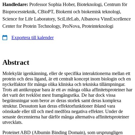
Handledare:
Professor Sophia Hober, Bioteknologi, Centrum för
Bioprocessteknik, CBioPT, Biokemi och biokemisk teknologi,
Science for Life Laboratory, SciLifeLab, Albanova VinnExcellence
Center for Protein Technology, ProNova, Proteinteknologi
Exportera till kalender
Abstract
Molekylär igenkänning, eller de specifika interaktionerna mellan ett
protein och dess ligand, är ett centralt koncept inom biologin och en
nyckelfaktor för många olika kliniska och tekniska tillämpningar.
Trots att antikroppar bara är ett av många olika affinitetsproteiner har
det varit det tveklöst mest framgångsrika. De har dock vissa
begränsningar som beror av deras storlek samt deras komplexa
struktur. Dessutom kan deras effektorfunktioner ibland vara
oönskade eller till och med medföra negativa effekter. Under de
senaste decennierna har därför många alternativa affinitetsproteiner
utvecklats.
Proteinet ABD (Albumin Binding Domain), som ursprungligen