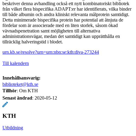
beskriver denna avhandling också ett nytt kombinatoriskt bibliotek
från vilket flera bispecifika ADAPT:er har identifierats, vilka binder
till både albumin och andra kliniskt relevanta målprotein samtidigt.
Detta minimerade bispecifika protein har potential att åtnjuta de
fördelar som är associerade med en liten storlek, såsom ökad
vävnadspenetration samt möjligheten till alternativa
administrationsvägar, medan det samtidigt kan upprätthålla en
tillräcklig halveringstid i blodet.
urn.kb.se/resolve?urn=urn:nbn:se:kth:diva-273244
Till kalendern
Innehållsansvarig:
biblioteket@kth.se
Tillhör
: Om KTH
Senast ändrad
:
2020-05-12
KTH
Utbildning