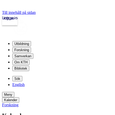
Till innehåll på sidan
Logga in
kth.se
Utbildning
Forskning
Samverkan
Om KTH
Bibliotek
Sök
English
Meny
Kalender
Forskning