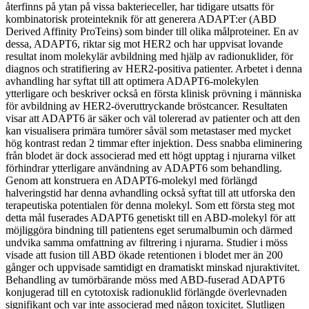
återfinns på ytan på vissa bakterieceller, har tidigare utsatts för
kombinatorisk proteinteknik för att generera ADAPT:er (ABD
Derived Affinity ProTeins) som binder till olika målproteiner. En av
dessa, ADAPT6, riktar sig mot HER2 och har uppvisat lovande
resultat inom molekylär avbildning med hjälp av radionuklider, för
diagnos och stratifiering av HER2-positiva patienter. Arbetet i denna
avhandling har syftat till att optimera ADAPT6-molekylen
ytterligare och beskriver också en första klinisk prövning i människa
för avbildning av HER2-överuttryckande bröstcancer. Resultaten
visar att ADAPT6 är säker och väl tolererad av patienter och att den
kan visualisera primära tumörer såväl som metastaser med mycket
hög kontrast redan 2 timmar efter injektion. Dess snabba eliminering
från blodet är dock associerad med ett högt upptag i njurarna vilket
förhindrar ytterligare användning av ADAPT6 som behandling.
Genom att konstruera en ADAPT6-molekyl med förlängd
halveringstid har denna avhandling också syftat till att utforska den
terapeutiska potentialen för denna molekyl. Som ett första steg mot
detta mål fuserades ADAPT6 genetiskt till en ABD-molekyl för att
möjliggöra bindning till patientens eget serumalbumin och därmed
undvika samma omfattning av filtrering i njurarna. Studier i möss
visade att fusion till ABD ökade retentionen i blodet mer än 200
gånger och uppvisade samtidigt en dramatiskt minskad njuraktivitet.
Behandling av tumörbärande möss med ABD-fuserad ADAPT6
konjugerad till en cytotoxisk radionuklid förlängde överlevnaden
signifikant och var inte associerad med någon toxicitet. Slutligen