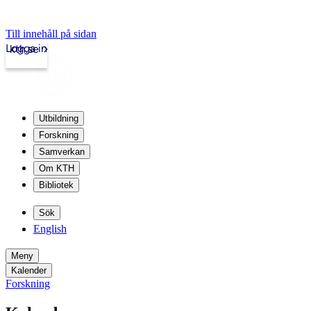
Till innehåll på sidan
Logga in
kth.se
Utbildning
Forskning
Samverkan
Om KTH
Bibliotek
Sök
English
Meny
Kalender
Forskning