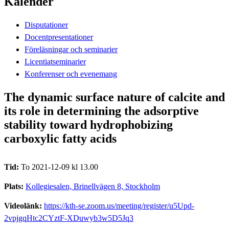
Kalender
Disputationer
Docentpresentationer
Föreläsningar och seminarier
Licentiatseminarier
Konferenser och evenemang
The dynamic surface nature of calcite and
its role in determining the adsorptive
stability toward hydrophobizing
carboxylic fatty acids
Tid:
To 2021-12-09 kl 13.00
Plats:
Kollegiesalen, Brinellvägen 8, Stockholm
Videolänk:
https://kth-se.zoom.us/meeting/register/u5Upd-
2vpjgqHtc2CYztF-XDuwyb3w5D5Jq3