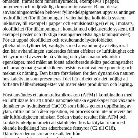
områden, främst som mineralfyllmedel, exempelvis i papper,
polymerer och miljövänliga konsumtionsvaror. Bland dessa
användningsområden behöver fyllmedelspigmentet uppvisa antingen
hydrofilicitet (för tillämpningar i vattenhaltiga kolloidala system,
inklusive, till exempel i papper och emulsionsfärger) eller, i motsats,
oleofilicitet (för tillämpningar i kontakt med oljebaserade system, till
exempel plaster och flyktiga lösningsmedelshaltiga tätningsmedel).
För att uppnå oleofilicitet och resulterande hydrofobicitet
ytbehandlas fyllmedlet, vanligtvis med användning av fettsyror. I
den här avhandlingen studerades främst effekter av luftfuktighet och
fettsyror med avseende på vätning och ytans nanomekaniska
egenskaper, med målet att förstå adsorberade skikts packningstäthet
och arrangemang samt skiktens resistens mot vattenexponering och
mekanisk nötning. Den bättre förståelsen för den dynamiska naturen
hos kalcitytan som presenteras i det här arbetet gör det möjligt att
förbättra hållbarhetsaspekter vid materialets produktion och lagring.
Först användes ett atomkraftsmikroskop (AFM) i kombination med
en luftfuktare för att utröna nanomekaniska egenskaper hos växande
domäner av hydratiserad CaCO3 som bildas genom upplösning av
ytan, diffusion och återdeposition, en process som inte är reversibel
när luftfuktigheten minskar. Sedan visade resultat från AFM och
kontaktvinkelgoniometri att stabiliteten hos kalcitytan ökar med
ökande kedjelängd hos adsorberade fettsyror (C2 till C18).
Därutöver demonstrerade resultaten från