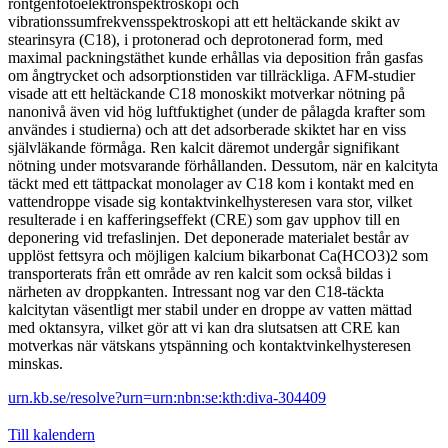
röntgenfotoelektronspektroskopi och
vibrationssumfrekvensspektroskopi att ett heltäckande skikt av
stearinsyra (C18), i protonerad och deprotonerad form, med
maximal packningstäthet kunde erhållas via deposition från gasfas
om ångtrycket och adsorptionstiden var tillräckliga. AFM-studier
visade att ett heltäckande C18 monoskikt motverkar nötning på
nanonivå även vid hög luftfuktighet (under de pålagda krafter som
användes i studierna) och att det adsorberade skiktet har en viss
självläkande förmåga. Ren kalcit däremot undergår signifikant
nötning under motsvarande förhållanden. Dessutom, när en kalcityta
täckt med ett tättpackat monolager av C18 kom i kontakt med en
vattendroppe visade sig kontaktvinkelhysteresen vara stor, vilket
resulterade i en kafferingseffekt (CRE) som gav upphov till en
deponering vid trefaslinjen. Det deponerade materialet består av
upplöst fettsyra och möjligen kalcium bikarbonat Ca(HCO3)2 som
transporterats från ett område av ren kalcit som också bildas i
närheten av droppkanten. Intressant nog var den C18-täckta
kalcitytan väsentligt mer stabil under en droppe av vatten mättad
med oktansyra, vilket gör att vi kan dra slutsatsen att CRE kan
motverkas när vätskans ytspänning och kontaktvinkelhysteresen
minskas.
urn.kb.se/resolve?urn=urn:nbn:se:kth:diva-304409
Till kalendern