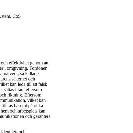
system, CoS
ch effektivitet genom att
sker i omgivning. Fordonen
gt nätverk, så kallade
arens säkerhet och
lket kan leda till att falsk
t sättas i fara eftersom
 och riktning. Eftersom
ommunikation, vilket kan
ofileras baserat på olika
as hem och arbetsplats kan
mmunikationen och garantera
identitet- och