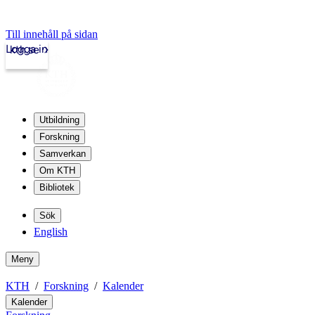
Till innehåll på sidan
Logga in
kth.se
Utbildning
Forskning
Samverkan
Om KTH
Bibliotek
Sök
English
Meny
KTH
Forskning
Kalender
Kalender