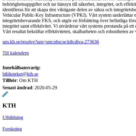
behörighetsuppgifter och tar hänsyn till säkerhet, integritet, och effek
identifieras för att skapa den viktigaste delen av säkra och integritet
Vehicular Public-Key Infrastructure (VPKI). Vårt system underlättar 
integritetsbevarande FKS, och utgör en förbättring över befintliga förs
integritet samt effektivitet. Vi utvärderar vårt systems prestanda på ett
Vårt resultat bekräftar effektiviteten, skalbarheten och robustheten av
urn.kb.se/resolve?urn=urn:nbn:se:kth:diva-273636
Till kalendern
Innehållsansvarig:
biblioteket@kth.se
Tillhör
: Om KTH
Senast ändrad
:
2020-05-29
KTH
Utbildning
Forskning