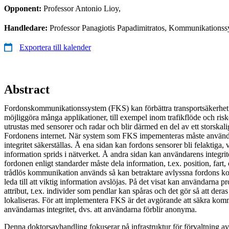
Opponent:
Professor Antonio Lioy,
Handledare:
Professor Panagiotis Papadimitratos, Kommunikations
Exportera till kalender
Abstract
Fordonskommunikationssystem (FKS) kan förbättra transportsäkerhet o
möjliggöra många applikationer, till exempel inom trafikflöde och ri
utrustas med sensorer och radar och blir därmed en del av ett storskali
Fordonens internet. När system som FKS impementeras måste använd
integritet säkerställas. Å ena sidan kan fordons sensorer bli felaktiga, vi
information sprids i nätverket. Å andra sidan kan användarens integrite
fordonen enligt standarder måste dela information, t.ex. position, fart,
trådlös kommunikation används så kan betraktare avlyssna fordons k
leda till att viktig information avslöjas. På det visat kan användarna pr
attribut, t.ex. individer som pendlar kan spåras och det gör så att der
lokaliseras. För att implementera FKS är det avgörande att säkra ko
användarnas integritet, dvs. att användarna förblir anonyma.
Denna doktorsavhandling fokuserar på infrastruktur för förvaltning av 