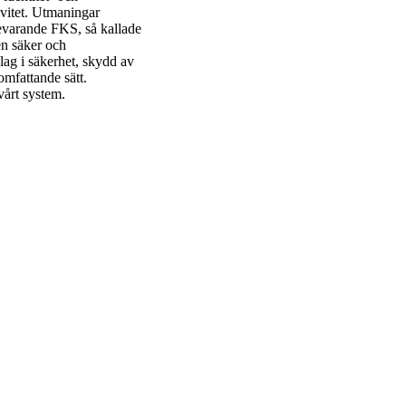
tivitet. Utmaningar
sbevarande FKS, så kallade
en säker och
lag i säkerhet, skydd av
 omfattande sätt.
 vårt system.