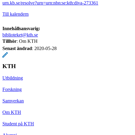
urn.kb.se/resolve?urn=urn:nbn:se:kth:diva-273361
Till kalendern
Innehållsansvarig:
biblioteket@kth.se
Tillhör
: Om KTH
Senast ändrad
:
2020-05-28
KTH
Utbildning
Forskning
Samverkan
Om KTH
Student på KTH