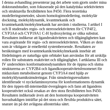
I denna avhandling presenterar jag det arbete som gjorts under mina
doktorandstudier, som fokuserade på den katalytiska selektiviteten
och strukturella flexibiliteten hos P450. Flera teoretiska
modelleringsmetoder, såsom homologimodellering, molekylär
dockning, molekyldynamik, kvantmekanik och
kvantmekanik/molekylmekanik har använts i studierna. I artikel I
och II studerades regio- och stereoselektiviteten för CYP4F2,
CYP3A4 och CYP19A1 C-H hydroxylering av olika substrat.
Resultaten indikerar att ligandreaktiviteten och tillgängligheten kan
vara avgörande för regio- och stereoselektiviteten. Vilken av dem
som är viktigare är emellertid systemberoende. Resultaten av
beräkningen med kvantmekanik/molekylmekanik innebär att
fördelningen av naturliga spin orbitaler kan användas för att urskilja
rollen för substratets reaktivitet och tillgänglighet. I artiklarna III och
IV undersöktes konformationsdynamiken för de öppna och slutna
strukturerna av CYP2B4 och ligandkooperativitetsfenomenet för
midazolam metaboliserat genom CYP3A4 med hjälp av
molekyldynamiksimuleringar. Från simuleringsresultaten
identifierade vi nyckelaminosyrorna för konformationens dynamik
för den öppen-till-intermediär-övergången och fann att ligandens
kooperativitet också orsakas av den stora flexibiliteten hos P450.
Resultaten indikerade även att den homotropa kooperativiteten
huvudsakligen inträffar på det stora och flexibla produktiva sätet,
snarare än på det avlägsna allosteriska sätet.