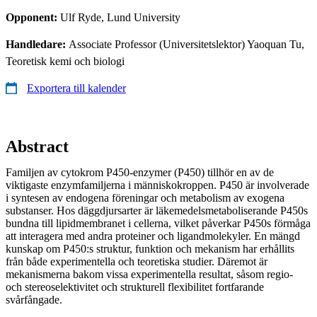
Opponent:
Ulf Ryde, Lund University
Handledare:
Associate Professor (Universitetslektor) Yaoquan Tu,
Teoretisk kemi och biologi
Exportera till kalender
Abstract
Familjen av cytokrom P450-enzymer (P450) tillhör en av de
viktigaste enzymfamiljerna i människokroppen. P450 är involverade
i syntesen av endogena föreningar och metabolism av exogena
substanser. Hos däggdjursarter är läkemedelsmetaboliserande P450s
bundna till lipidmembranet i cellerna, vilket påverkar P450s förmåga
att interagera med andra proteiner och ligandmolekyler. En mängd
kunskap om P450:s struktur, funktion och mekanism har erhållits
från både experimentella och teoretiska studier. Däremot är
mekanismerna bakom vissa experimentella resultat, såsom regio-
och stereoselektivitet och strukturell flexibilitet fortfarande
svårfångade.