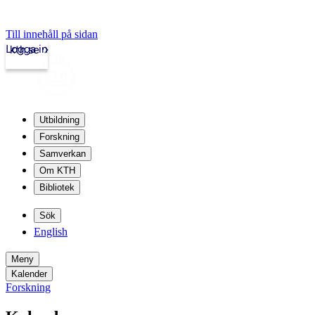
Till innehåll på sidan
Logga in
kth.se
Utbildning
Forskning
Samverkan
Om KTH
Bibliotek
Sök
English
Meny
Kalender
Forskning