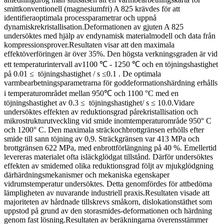
smittkonventionell (magnesiumfri) A 825 krävdes för att
identifieraoptimala processparametrar och uppnå
dynamiskrekristallisation.Deformationen av gjuten A 825
undersöktes med hjälp av endynamisk materialmodell och data från
kompressionsprover.Resultaten visar att den maximala
effektöverföringen är över 35%. Den högsta verkningsgraden är vid
ett temperaturintervall av1100 ℃ - 1250 ℃ och en töjningshastighet
på 0.01 ≤ töjningshastighet / s ≤0.1 . De optimala
varmbearbetningsparametrarna för goddeformationshärdning erhålls
i temperaturområdet mellan 950℃ och 1100 °C med en
töjningshastighet av 0.3 ≤ töjningshastighet/ s ≤ 10.0.Vidare
undersöktes effekten av reduktionsgrad pårekristallisation och
mikrostrukturutveckling vid smide inomtemperaturområde 950° C
och 1200° C. Den maximala sträckochbrottgränsen erhölls efter
smide till sann töjning av 0,9. Sträckgränsen var 413 MPa och
brottgränsen 622 MPa, med enbrottförlängning på 40 %. Emellertid
levereras materialet ofta isläckglödgat tillstånd. Därför undersöktes
effekten av smidemed olika reduktionsgrad följt av mjukglödgning
därhärdningsmekanismer och mekaniska egenskaper
vidrumstemperatur undersöktes. Detta genomfördes för attbedöma
lämpligheten av nuvarande industriell praxis.Resultaten visade att
majoriteten av hårdnade tillskrevs småkorn, dislokationstäthet som
uppstod på grund av den storasmides-deformationen och härdning
genom fast lösning.Resultaten av beräkningarna överensstämmer