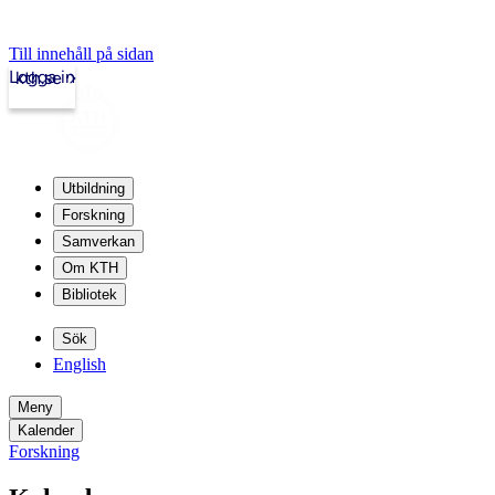
Till innehåll på sidan
Logga in
kth.se
Utbildning
Forskning
Samverkan
Om KTH
Bibliotek
Sök
English
Meny
Kalender
Forskning