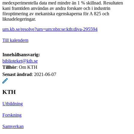
medexperimentella data med mindre än 1 % skillnad. Resultaten
kani framtiden användas av andra forskare och i industrin
föroptimering av mekaniska egenskaperna för A 825 och
liknadelegeringar.
urn.kb.se/resolve?urn=urn:nbn:se:kth:diva-295594
Till kalendern
Innehållsansvarig:
biblioteket@kth.se
Tillhör
: Om KTH
Senast ändrad
:
2021-06-07
KTH
Utbildning
Forskning
Samverkan