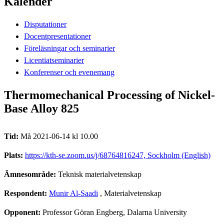
Kalender
Disputationer
Docentpresentationer
Föreläsningar och seminarier
Licentiatseminarier
Konferenser och evenemang
Thermomechanical Processing of Nickel-
Base Alloy 825
Tid:
Må 2021-06-14 kl 10.00
Plats:
https://kth-se.zoom.us/j/68764816247, Sockholm (English)
Ämnesområde:
Teknisk materialvetenskap
Respondent:
Munir Al-Saadi
, Materialvetenskap
Opponent:
Professor Göran Engberg, Dalarna University