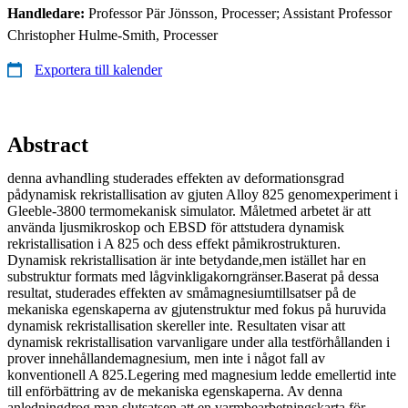
Handledare:
Professor Pär Jönsson, Processer; Assistant Professor
Christopher Hulme-Smith, Processer
Exportera till kalender
Abstract
denna avhandling studerades effekten av deformationsgrad
pådynamisk rekristallisation av gjuten Alloy 825 genomexperiment i
Gleeble-3800 termomekanisk simulator. Måletmed arbetet är att
använda ljusmikroskop och EBSD för attstudera dynamisk
rekristallisation i A 825 och dess effekt påmikrostrukturen.
Dynamisk rekristallisation är inte betydande,men istället har en
substruktur formats med lågvinkligakorngränser.Baserat på dessa
resultat, studerades effekten av småmagnesiumtillsatser på de
mekaniska egenskaperna av gjutenstruktur med fokus på huruvida
dynamisk rekristallisation skereller inte. Resultaten visar att
dynamisk rekristallisation varvanligare under alla testförhållanden i
prover innehållandemagnesium, men inte i något fall av
konventionell A 825.Legering med magnesium ledde emellertid inte
till enförbättring av de mekaniska egenskaperna. Av denna
anledningdrog man slutsatsen att en varmbearbetningskarta för