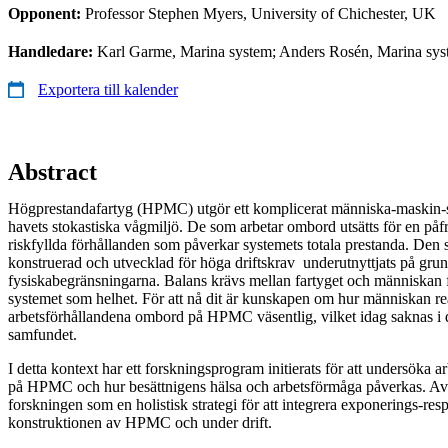
Opponent:
Professor Stephen Myers, University of Chichester, UK
Handledare:
Karl Garme, Marina system; Anders Rosén, Marina sy
Exportera till kalender
Abstract
Högprestandafartyg (HPMC) utgör ett komplicerat människa-maskin-
havets stokastiska vågmiljö. De som arbetar ombord utsätts för en påf
riskfyllda förhållanden som påverkar systemets totala prestanda. Den 
konstruerad och utvecklad för höga driftskrav underutnyttjats på gru
fysiskabegränsningarna. Balans krävs mellan fartyget och människan fö
systemet som helhet. För att nå dit är kunskapen om hur människan re
arbetsförhållandena ombord på HPMC väsentlig, vilket idag saknas i 
samfundet.
I detta kontext har ett forskningsprogram initierats för att undersöka
på HPMC och hur besättnigens hälsa och arbetsförmåga påverkas. Av
forskningen som en holistisk strategi för att integrera exponerings-re
konstruktionen av HPMC och under drift.