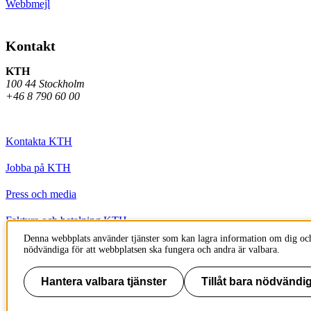
Webbmejl
Kontakt
KTH
100 44 Stockholm
+46 8 790 60 00
Kontakta KTH
Jobba på KTH
Press och media
Faktura och betalning KTH
Denna webbplats använder tjänster som kan lagra information om dig och
Om KTH:s webbplatser
nödvändiga för att webbplatsen ska fungera och andra är valbara.
Tillgänglighetsredogörelse
Hantera valbara tjänster
Tillåt bara nödvändig
Till sidans topp