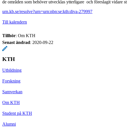
de områden som behöver utvecklas ytterligare och föreslagit vidare st
urn.kb.se/resolve?urn=urn:nbn:se:kth:diva-279997
Till kalendern
Tillhör
: Om KTH
Senast ändrad
:
2020-09-22
KTH
Utbildning
Forskning
Samverkan
Om KTH
Student på KTH
Alumni