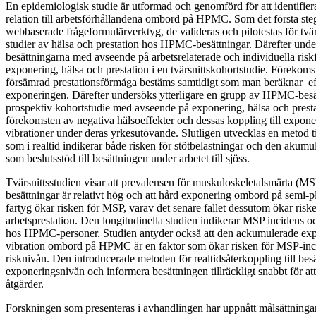
En epidemiologisk studie är utformad och genomförd för att identifiera
relation till arbetsförhållandena ombord på HPMC. Som det första steg
webbaserade frågeformulärverktyg, de valideras och pilotestas för tvär
studier av hälsa och prestation hos HPMC-besättningar. Därefter und
besättningarna med avseende på arbetsrelaterade och individuella risk
exponering, hälsa och prestation i en tvärsnittskohortstudie. Förekoms
försämrad prestationsförmåga bestäms samtidigt som man beräknar 
exponeringen. Därefter undersöks ytterligare en grupp av HPMC-besätt
prospektiv kohortstudie med avseende på exponering, hälsa och prestat
förekomsten av negativa hälsoeffekter och dessas koppling till expone
vibrationer under deras yrkesutövande. Slutligen utvecklas en metod ti
som i realtid indikerar både risken för stötbelastningar och den akum
som beslutsstöd till besättningen under arbetet till sjöss.
Tvärsnittsstudien visar att prevalensen för muskuloskeletalsmärta 
besättningar är relativt hög och att hård exponering ombord på semi-
fartyg ökar risken för MSP, varav det senare fallet dessutom ökar riske
arbetsprestation. Den longitudinella studien indikerar MSP incidens o
hos HPMC-personer. Studien antyder också att den ackumulerade expo
vibration ombord på HPMC är en faktor som ökar risken för MSP-inci
risknivån. Den introducerade metoden för realtidsåterkoppling till be
exponeringsnivån och informera besättningen tillräckligt snabbt för at
åtgärder.
Forskningen som presenteras i avhandlingen har uppnått målsättninga