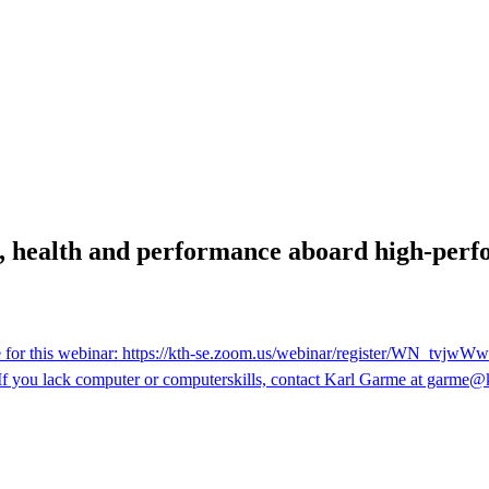
, health and performance aboard high-perf
e for this webinar: https://kth-se.zoom.us/webinar/register/WN_tvjw
. If you lack computer or computerskills, contact Karl Garme at garme@