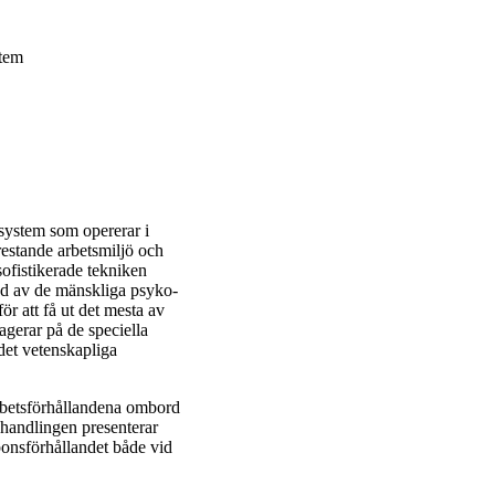
stem
system som opererar i
restande arbetsmiljö och
sofistikerade tekniken
nd av de mänskliga psyko-
r att få ut det mesta av
agerar på de speciella
det vetenskapliga
 arbetsförhållandena ombord
handlingen presenterar
sponsförhållandet både vid