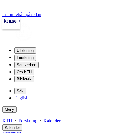
Till innehåll på sidan
Logga in
kth.se
Utbildning
Forskning
Samverkan
Om KTH
Bibliotek
Sök
English
Meny
KTH
Forskning
Kalender
Kalender