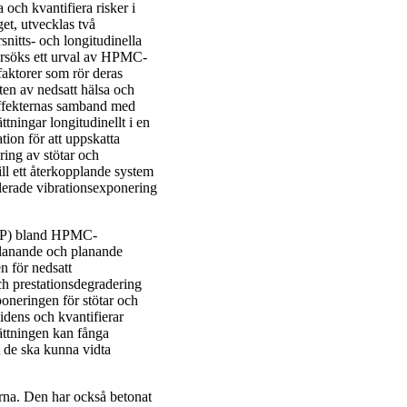
 och kvantifiera risker i
et, utvecklas två
snitts- och longitudinella
ersöks ett urval av HPMC-
faktorer som rör deras
ten av nedsatt hälsa och
effekternas samband med
ningar longitudinellt i en
ion för att uppskatta
ring av stötar och
ll ett återkopplande system
ulerade vibrationsexponering
(MSP) bland HPMC-
planande och planande
n för nedsatt
ch prestationsdegradering
neringen för stötar och
dens och kvantifierar
sättningen kan fånga
t de ska kunna vidta
rna. Den har också betonat