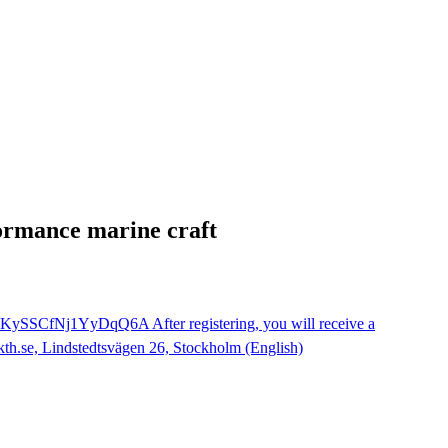
ormance marine craft
WwKySSCfNj1YyDqQ6A After registering, you will receive a
kth.se, Lindstedtsvägen 26, Stockholm (English)