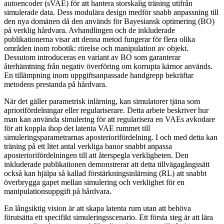
autoencoder (sVAE) för att hantera storskalig träning utifrån
simulerade data. Dess modulära design medför snabb anpassning till
den nya domänen då den används för Bayesiansk optimering (BO)
på verklig hårdvara. Avhandlingen och de inkluderade
publikationerna visar att denna metod fungerar för flera olika
områden inom robotik: rörelse och manipulation av objekt.
Dessutom introduceras en variant av BO som garanterar
återhämtning från negativ överföring om korrupta kärnor används.
En tillämpning inom uppgiftsanpassade handgrepp bekräftar
metodens prestanda på hårdvara.
När det gäller parametrisk inlärning, kan simulatorer tjäna som
apriorifördelningar eller regulariserare. Detta arbete beskriver hur
man kan använda simulering för att regularisera en VAEs avkodare
för att koppla ihop det latenta VAE rummet till
simuleringsparametrarnas aposteriorifördelning. I och med detta kan
träning på ett litet antal verkliga banor snabbt anpassa
aposteriorifördelningen till att återspegla verkligheten. Den
inkluderade publikationen demonstrerar att detta tillvägagångssätt
också kan hjälpa så kallad förstärkningsinlärning (RL) att snabbt
överbrygga gapet mellan simulering och verklighet för en
manipulationsuppgift på hårdvara.
En långsiktig vision är att skapa latenta rum utan att behöva
förutsätta ett specifikt simuleringsscenario. Ett första steg är att lära