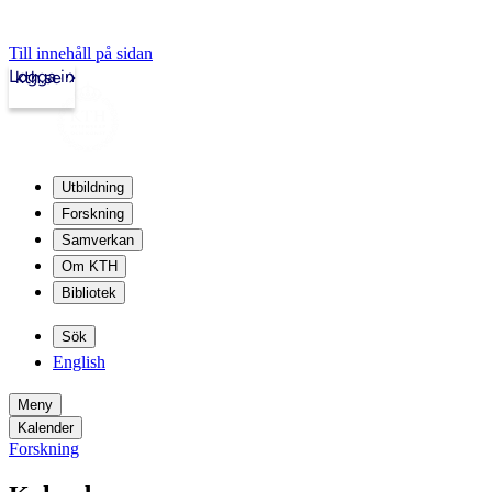
Till innehåll på sidan
Logga in
kth.se
Utbildning
Forskning
Samverkan
Om KTH
Bibliotek
Sök
English
Meny
Kalender
Forskning