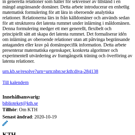
in generella relationer som håller för sekvenser av tillstånd i en
mängd angränsande domäner. Detta arbete introducerar en enhetlig
matematisk formulering för att lära in oberoende analytiska
relationer. Relationerna lärs in från källdomäner och används sedan
för att strukturera det latenta rummet under inlärning i måldomänen.
Denna formulering medger ett mer generellt, flexibelt och
principiellt sätt att skapa det latenta rummet. Det formaliserar idén
om inlärning av oberoende relationer utan att påtvinga begränsande
antaganden eller krav på domänspecifik information. Detta arbete
presenterar matematiska egenskaper, konkreta algoritmer och
experimentell utvärdering av framgångsrik träning och överföring av
latenta relationer.
urn.kb.se/resolve?urn=urn:nbn:se:kth:diva-284138
Till kalendern
Innehållsansvarig:
biblioteket@kth.se
Tillhör
: Om KTH
Senast ändrad
:
2020-10-19
KTH