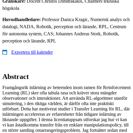
Granskare:
Docent Christos Dimitrakakis, Chalmers tekniska
högskola
Huvudhandledare:
Professor Danica Kragic, Numerisk analys och
datalogi, NADA, Robotik, perception och lärande, RPL, Centrum
för autonoma system, CAS; Johannes Andreas Stork, Robotik,
perception och lärande, RPL
Exportera till kalender
Abstract
Framgångsrik inlärning av beteenden inom ramen för Reinforcement
Learning (RL) sker ofta tabula rasa och kräver stora mängder
observationer och interaktioner. Att använda RL-algoritmer utanför
simulering, i den riktiga världen, är därför ofta inte praktiskt
utförbart. Detta har motiverat studier i Transfer Learning för RL, där
inlärningen accelereras av erfarenheter från tidigare inlärning av
liknande uppgifter. I denna licentiatuppsats utforskar jag hur vi kan
vi kan åstadkomma transfer från en enklare manipulationspolicy, till
en större samling omarrangeringsproblem. Jag fortsätter sedan med