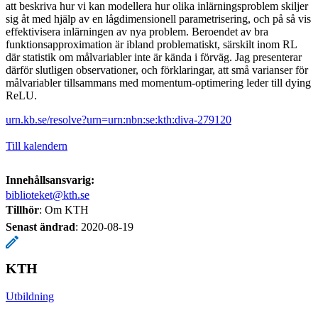
att beskriva hur vi kan modellera hur olika inlärningsproblem skiljer
sig åt med hjälp av en lågdimensionell parametrisering, och på så vis
effektivisera inlärningen av nya problem. Beroendet av bra
funktionsapproximation är ibland problematiskt, särskilt inom RL
där statistik om målvariabler inte är kända i förväg. Jag presenterar
därför slutligen observationer, och förklaringar, att små varianser för
målvariabler tillsammans med momentum-optimering leder till dying
ReLU.
urn.kb.se/resolve?urn=urn:nbn:se:kth:diva-279120
Till kalendern
Innehållsansvarig:
biblioteket@kth.se
Tillhör
: Om KTH
Senast ändrad
:
2020-08-19
KTH
Utbildning