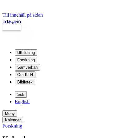
Till innehåll på sidan
Logga in
kth.se
Utbildning
Forskning
Samverkan
Om KTH
Bibliotek
Sök
English
Meny
Kalender
Forskning