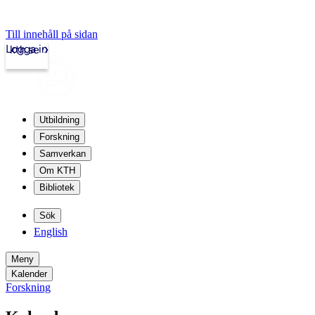
Till innehåll på sidan
Logga in
kth.se
Utbildning
Forskning
Samverkan
Om KTH
Bibliotek
Sök
English
Meny
Kalender
Forskning