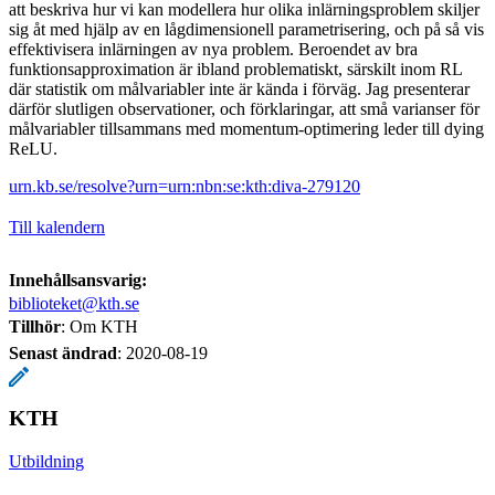
att beskriva hur vi kan modellera hur olika inlärningsproblem skiljer
sig åt med hjälp av en lågdimensionell parametrisering, och på så vis
effektivisera inlärningen av nya problem. Beroendet av bra
funktionsapproximation är ibland problematiskt, särskilt inom RL
där statistik om målvariabler inte är kända i förväg. Jag presenterar
därför slutligen observationer, och förklaringar, att små varianser för
målvariabler tillsammans med momentum-optimering leder till dying
ReLU.
urn.kb.se/resolve?urn=urn:nbn:se:kth:diva-279120
Till kalendern
Innehållsansvarig:
biblioteket@kth.se
Tillhör
: Om KTH
Senast ändrad
:
2020-08-19
KTH
Utbildning