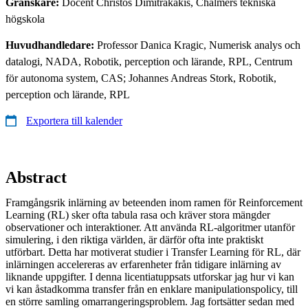
Granskare:
Docent Christos Dimitrakakis, Chalmers tekniska
högskola
Huvudhandledare:
Professor Danica Kragic, Numerisk analys och
datalogi, NADA, Robotik, perception och lärande, RPL, Centrum
för autonoma system, CAS; Johannes Andreas Stork, Robotik,
perception och lärande, RPL
Exportera till kalender
Abstract
Framgångsrik inlärning av beteenden inom ramen för Reinforcement
Learning (RL) sker ofta tabula rasa och kräver stora mängder
observationer och interaktioner. Att använda RL-algoritmer utanför
simulering, i den riktiga världen, är därför ofta inte praktiskt
utförbart. Detta har motiverat studier i Transfer Learning för RL, där
inlärningen accelereras av erfarenheter från tidigare inlärning av
liknande uppgifter. I denna licentiatuppsats utforskar jag hur vi kan
vi kan åstadkomma transfer från en enklare manipulationspolicy, till
en större samling omarrangeringsproblem. Jag fortsätter sedan med