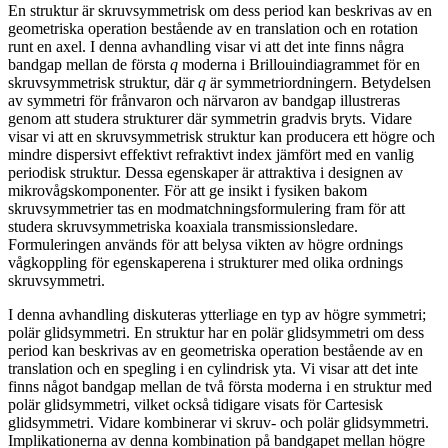
En struktur är skruvsymmetrisk om dess period kan beskrivas av en
geometriska operation bestående av en translation och en rotation
runt en axel. I denna avhandling visar vi att det inte finns några
bandgap mellan de första
q
moderna i Brillouindiagrammet för en
skruvsymmetrisk struktur, där
q
är symmetriordningern. Betydelsen
av symmetri för frånvaron och närvaron av bandgap illustreras
genom att studera strukturer där symmetrin gradvis bryts. Vidare
visar vi att en skruvsymmetrisk struktur kan producera ett högre och
mindre dispersivt effektivt refraktivt index jämfört med en vanlig
periodisk struktur. Dessa egenskaper är attraktiva i designen av
mikrovågskomponenter. För att ge insikt i fysiken bakom
skruvsymmetrier tas en modmatchningsformulering fram för att
studera skruvsymmetriska koaxiala transmissionsledare.
Formuleringen används för att belysa vikten av högre ordnings
vågkoppling för egenskaperena i strukturer med olika ordnings
skruvsymmetri.
I denna avhandling diskuteras ytterliage en typ av högre symmetri;
polär glidsymmetri. En struktur har en polär glidsymmetri om dess
period kan beskrivas av en geometriska operation bestående av en
translation och en spegling i en cylindrisk yta. Vi visar att det inte
finns något bandgap mellan de två första moderna i en struktur med
polär glidsymmetri, vilket också tidigare visats för Cartesisk
glidsymmetri. Vidare kombinerar vi skruv- och polär glidsymmetri.
Implikationerna av denna kombination på bandgapet mellan högre