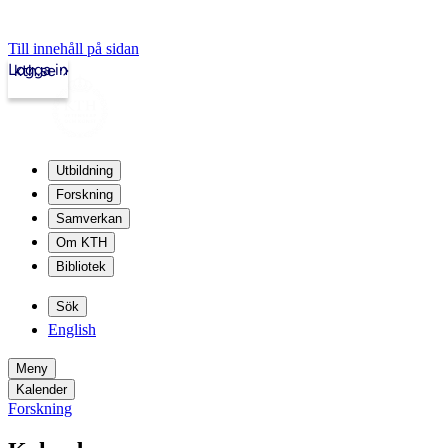
Till innehåll på sidan
Logga in
kth.se
Utbildning
Forskning
Samverkan
Om KTH
Bibliotek
Sök
English
Meny
Kalender
Forskning