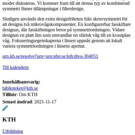
moder diskuteras. Vi kommer fram till att denna typ av kombinerad
symmetri finner tillämpningar i filterdesign.
Slutligen används den extra designfriheten från skruvsymmetri för
att designa två mikrovågskomponenter. En konfigurerbar fasskiftare
designas, där fasskiftningen beror på symmetriordningen. Vidare
designas en platt lins som omvandlar en sfärisk våg till en kvasiplan
våg. Fokuseringsegenskaperna i linsen uppnås genom att lokalt
variera symmetriordningen i linsens apertur.
urn.kb.se/resolve?urn=urn:nbn:se:kth:diva-304051
Till kalendern
Innehållsansvarig:
biblioteket@kth.se
Tillhör
: Om KTH
Senast ändrad
:
2021-11-17
KTH
Utbildning