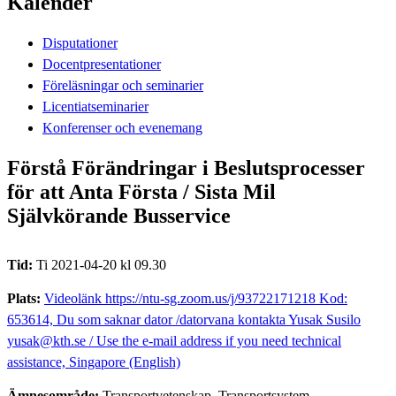
Kalender
Disputationer
Docentpresentationer
Föreläsningar och seminarier
Licentiatseminarier
Konferenser och evenemang
Förstå Förändringar i Beslutsprocesser
för att Anta Första / Sista Mil
Självkörande Busservice
Tid:
Ti 2021-04-20 kl 09.30
Plats:
Videolänk https://ntu-sg.zoom.us/j/93722171218 Kod:
653614, Du som saknar dator /datorvana kontakta Yusak Susilo
yusak@kth.se / Use the e-mail address if you need technical
assistance, Singapore (English)
Ämnesområde:
Transportvetenskap, Transportsystem