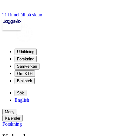
Till innehåll på sidan
Logga in
kth.se
Utbildning
Forskning
Samverkan
Om KTH
Bibliotek
Sök
English
Meny
Kalender
Forskning