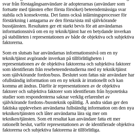
svar från förstagångsanvändare är adopterarnas (användare som
fortsatte med tjänsten efter första försöket) beteendemässiga svar
stabila och konsekventa. Det fanns också inlärningsprocesser för
förstärkning i antagarna av den första/sista mil självkörande
busstjänsten. Resultaten ger ett starkt bevis för att användarnas
informationsnivå om en ny teknik/tjänst har en betydande inverkan
på stabiliteten i representationen av både de objektiva och subjektiva
faktorerna.
Som en slutsats har användarnas informationsnivå om en ny
teknik/tjänst avgörande inverkan på tillförlitligheten i
representationen av de objektiva faktorerna och subjektiva faktorer
som identifierats från resebeteendestudierna med ny teknik/tjänst
som självkörande fordon/buss. Beslutet som fattas när användare har
ofullständig information om en ny teknik är irrationellt och kan
komma att ändras. Därför är representationen av de objektiva
faktorer och subjektiva faktorer som identifierats från hypotetiska
studier som respondenterna saknar verklig erfarenhet av
självkörande fordons-/bussteknik opålitlig. Å andra sidan ger den
faktiska upplevelsen användarna fullständig information om den nya
tekniken/tjänsten och låter användarna lära sig mer om
tekniken/tjänsten. Som ett resultat kan användare fatta ett mer
rationellt beslut, varför representationen av de identifierade objektiva
faktorerna och subjektiva faktorerna är tillförlitliga.