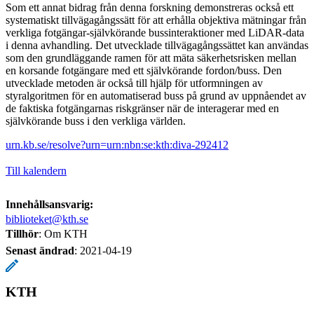
Som ett annat bidrag från denna forskning demonstreras också ett
systematiskt tillvägagångssätt för att erhålla objektiva mätningar från
verkliga fotgängar-självkörande bussinteraktioner med LiDAR-data
i denna avhandling. Det utvecklade tillvägagångssättet kan användas
som den grundläggande ramen för att mäta säkerhetsrisken mellan
en korsande fotgängare med ett självkörande fordon/buss. Den
utvecklade metoden är också till hjälp för utformningen av
styralgoritmen för en automatiserad buss på grund av uppnåendet av
de faktiska fotgängarnas riskgränser när de interagerar med en
självkörande buss i den verkliga världen.
urn.kb.se/resolve?urn=urn:nbn:se:kth:diva-292412
Till kalendern
Innehållsansvarig:
biblioteket@kth.se
Tillhör
: Om KTH
Senast ändrad
:
2021-04-19
KTH