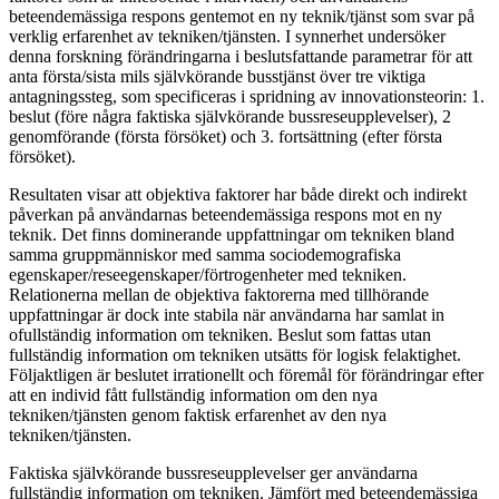
beteendemässiga respons gentemot en ny teknik/tjänst som svar på
verklig erfarenhet av tekniken/tjänsten. I synnerhet undersöker
denna forskning förändringarna i beslutsfattande parametrar för att
anta första/sista mils självkörande busstjänst över tre viktiga
antagningssteg, som specificeras i spridning av innovationsteorin: 1.
beslut (före några faktiska självkörande bussreseupplevelser), 2
genomförande (första försöket) och 3. fortsättning (efter första
försöket).
Resultaten visar att objektiva faktorer har både direkt och indirekt
påverkan på användarnas beteendemässiga respons mot en ny
teknik. Det finns dominerande uppfattningar om tekniken bland
samma gruppmänniskor med samma sociodemografiska
egenskaper/reseegenskaper/förtrogenheter med tekniken.
Relationerna mellan de objektiva faktorerna med tillhörande
uppfattningar är dock inte stabila när användarna har samlat in
ofullständig information om tekniken. Beslut som fattas utan
fullständig information om tekniken utsätts för logisk felaktighet.
Följaktligen är beslutet irrationellt och föremål för förändringar efter
att en individ fått fullständig information om den nya
tekniken/tjänsten genom faktisk erfarenhet av den nya
tekniken/tjänsten.
Faktiska självkörande bussreseupplevelser ger användarna
fullständig information om tekniken. Jämfört med beteendemässiga