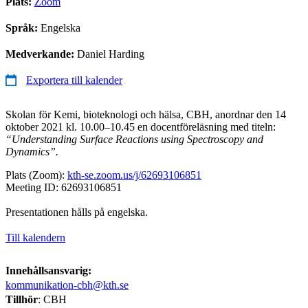
Plats:
Zoom
Språk:
Engelska
Medverkande:
Daniel Harding
Exportera till kalender
Skolan för Kemi, bioteknologi och hälsa, CBH, anordnar den 14
oktober 2021 kl. 10.00–10.45 en docentföreläsning med titeln:
“Understanding Surface Reactions using Spectroscopy and
Dynamics”.
Plats (Zoom):
kth-se.zoom.us/j/62693106851
Meeting ID: 62693106851
Presentationen hålls på engelska.
Till kalendern
Innehållsansvarig:
kommunikation-cbh@kth.se
Tillhör
: CBH