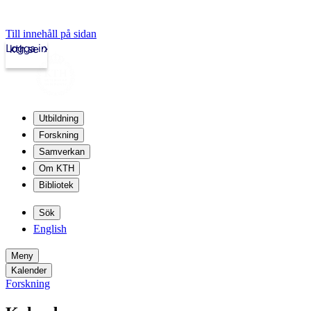
Till innehåll på sidan
Logga in
kth.se
Utbildning
Forskning
Samverkan
Om KTH
Bibliotek
Sök
English
Meny
Kalender
Forskning