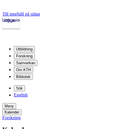
Till innehåll på sidan
Logga in
kth.se
Utbildning
Forskning
Samverkan
Om KTH
Bibliotek
Sök
English
Meny
Kalender
Forskning