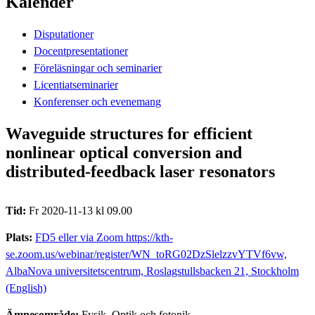
Kalender
Disputationer
Docentpresentationer
Föreläsningar och seminarier
Licentiatseminarier
Konferenser och evenemang
Waveguide structures for efficient
nonlinear optical conversion and
distributed-feedback laser resonators
Tid:
Fr 2020-11-13 kl 09.00
Plats:
FD5 eller via Zoom https://kth-
se.zoom.us/webinar/register/WN_toRG02DzSlelzzvYTVf6vw,
AlbaNova universitetscentrum, Roslagstullsbacken 21, Stockholm
(English)
Ämnesområde:
Fysik, Optik och fotonik