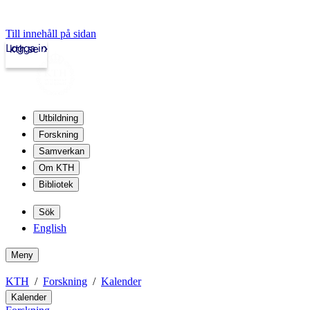
Till innehåll på sidan
Logga in
kth.se
Utbildning
Forskning
Samverkan
Om KTH
Bibliotek
Sök
English
Meny
KTH
Forskning
Kalender
Kalender