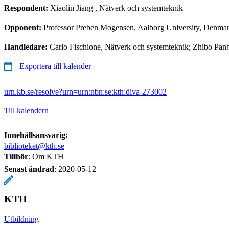
Respondent:
Xiaolin Jiang
, Nätverk och systemteknik
Opponent:
Professor Preben Mogensen, Aalborg University, Denma
Handledare:
Carlo Fischione, Nätverk och systemteknik; Zhibo Pa
Exportera till kalender
urn.kb.se/resolve?urn=urn:nbn:se:kth:diva-273002
Till kalendern
Innehållsansvarig:
biblioteket@kth.se
Tillhör
: Om KTH
Senast ändrad
:
2020-05-12
KTH
Utbildning