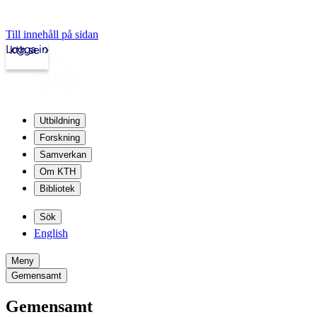
Till innehåll på sidan
Logga in
kth.se
Utbildning
Forskning
Samverkan
Om KTH
Bibliotek
Sök
English
Meny
Gemensamt
Gemensamt