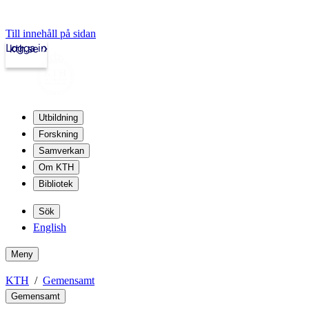
Till innehåll på sidan
Logga in
kth.se
Utbildning
Forskning
Samverkan
Om KTH
Bibliotek
Sök
English
Meny
KTH
Gemensamt
Gemensamt