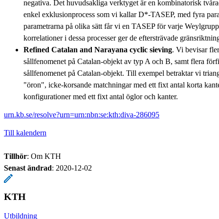
negativa. Det huvudsakliga verktyget är en kombinatorisk tvåra
enkel exklusionprocess som vi kallar D*-TASEP, med fyra para
parametrarna på olika sätt får vi en TASEP för varje Weylgru
korrelationer i dessa processer ger de eftersträvade gränsriktnin
Refined Catalan and Narayana cyclic sieving
. Vi bevisar fle
sållfenomenet på Catalan-objekt av typ A och B, samt flera förf
sållfenomenet på Catalan-objekt. Till exempel betraktar vi triang
"öron", icke-korsande matchningar med ett fixt antal korta kan
konfigurationer med ett fixt antal öglor och kanter.
urn.kb.se/resolve?urn=urn:nbn:se:kth:diva-286095
Till kalendern
Tillhör
: Om KTH
Senast ändrad
:
2020-12-02
KTH
Utbildning