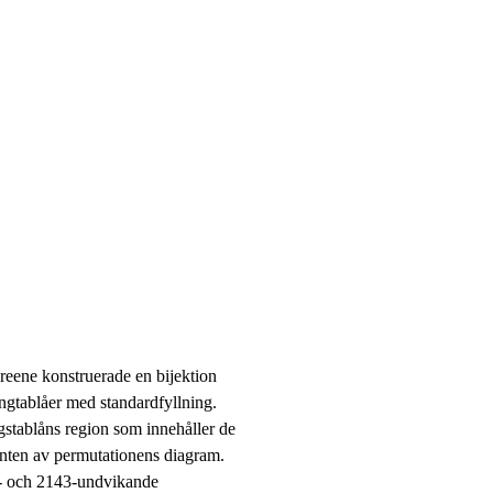
eene konstruerade en bijektion
gtablåer med standardfyllning.
ngstablåns region som innehåller de
nten av permutationens diagram.
2- och 2143-undvikande