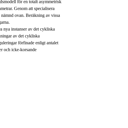
dsmodell för en totalt asymmetrisk
metrar. Genom att specialisera
pp nämnd ovan. Beräkning av vissa
garna.
ra nya instanser av det cykliska
iningar av det cykliska
uleringar förfinade enligt antalet
ter och icke-korsande