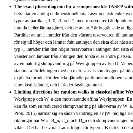
The exact phase diagram for a semipermeable TASEP wit
betraktar en ändlig endimensionell totalt asymmetrisk enkel e
typer av partiklar, 1, 0, -1, och *, med reservoarer i ändpunkter
inträda i eller lämna gittret, och de av art * är begränsade att lig
Partiklar av art 1 inträder från den vänstra reservoaren till antin
rör sig till höger och lämnar från antingen den sista eller nästsi
typ -1 inträder från den högra reservoaren i antingen den sista elle
vänster och lämnar från antingen den första eller andra platse
av en naturlig slumpvandring på Weylgruppen av typ D. Vi ber
stationära fördelningen med en matrisansats som bygger på tidig
explicita formler för den icke-jämvikt partitionsfunktionen samt d
jämviktstillståndet, och härleder fasdiagrammet.
Limiting directions for random walks in classical affine We
Weylgrupp och W_a den motsvarande affina Weylgruppen. Ett
kan fås som en reducerad slumpvandring på alkoverna av W_a.
Prob. 2015) närmar sig en sådan vandring en av |W| möjliga rik
riktningar när W är B_n, C_n och D_n och slumpvandringen är
vikter. Det här besvarar Lams frågor för typerna B och C i det a