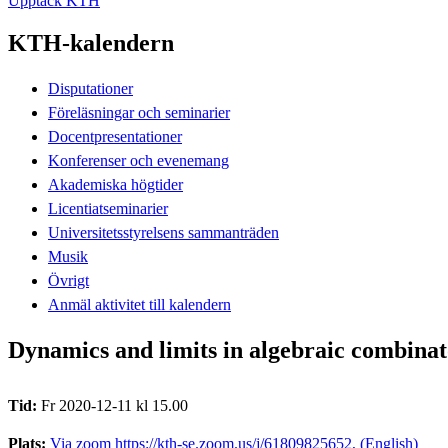
Upptäck KTH
KTH-kalendern
Disputationer
Föreläsningar och seminarier
Docentpresentationer
Konferenser och evenemang
Akademiska högtider
Licentiatseminarier
Universitetsstyrelsens sammanträden
Musik
Övrigt
Anmäl aktivitet till kalendern
Dynamics and limits in algebraic combinat
Tid:
Fr 2020-12-11 kl 15.00
Plats:
Via zoom https://kth-se.zoom.us/j/61809825652, (English)