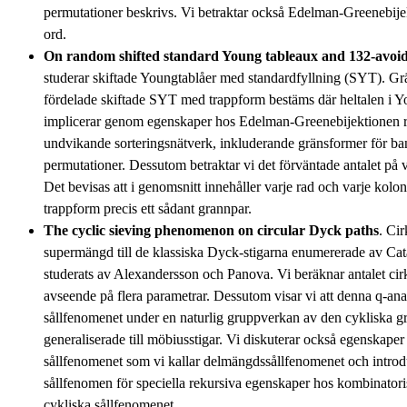
permutationer beskrivs. Vi betraktar också Edelman-Greenebije
ord.
On random shifted standard Young tableaux and 132-avoid
studerar skiftade Youngtablåer med standardfyllning (SYT). Gr
fördelade skiftade SYT med trappform bestäms där heltalen i Y
implicerar genom egenskaper hos Edelman-Greenebijektionen 
undvikande sorteringsnätverk, inkluderande gränsformer för b
permutationer. Dessutom betraktar vi det förväntade antalet på 
Det bevisas att i genomsnitt innehåller varje rad och varje kol
trappform precis ett sådant grannpar.
The cyclic sieving phenomenon on circular Dyck paths
. Ci
supermängd till de klassiska Dyck-stigarna enumererade av Cata
studerats av Alexandersson och Panova. Vi beräknar antalet cir
avseende på flera parametrar. Dessutom visar vi att denna q-ana
sållfenomenet under en naturlig gruppverkan av den cykliska g
generaliserade till möbiusstigar. Vi diskuterar också egenskaper
sållfenomenet som vi kallar delmängdssållfenomenet och intro
sållfenomen för speciella rekursiva egenskaper hos kombinatori
cykliska sållfenomenet.