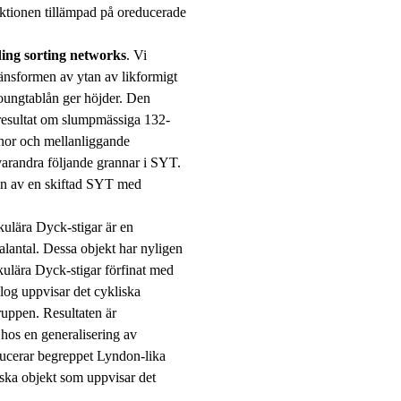
ktionen tillämpad på oreducerade
ing sorting networks
. Vi
änsformen av ytan av likformigt
oungtablån ger höjder. Den
resultat om slumpmässiga 132-
anor och mellanliggande
varandra följande grannar i SYT.
onn av en skiftad SYT med
rkulära Dyck-stigar är en
lantal. Dessa objekt har nyligen
kulära Dyck-stigar förfinat med
log uppvisar det cykliska
ruppen. Resultaten är
 hos en generalisering av
ducerar begreppet Lyndon-lika
ska objekt som uppvisar det