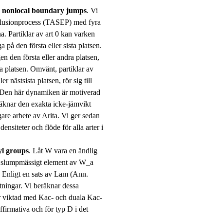
h nonlocal boundary jumps
. Vi
xklusionprocess (TASEP) med fyra
na. Partiklar av art 0 kan varken
ga på den första eller sista platsen.
gen den första eller andra platsen,
sta platsen. Omvänt, partiklar av
r nästsista platsen, rör sig till
n. Den här dynamiken är motiverad
äknar den exakta icke-jämvikt
are arbete av Arita. Vi ger sedan
ensiteter och flöde för alla arter i
yl groups
. Låt W vara en ändlig
 slumpmässigt element av W_a
 Enligt en sats av Lam (Ann.
tningar. Vi beräknar dessa
 viktad med Kac- och duala Kac-
ffirmativa och för typ D i det