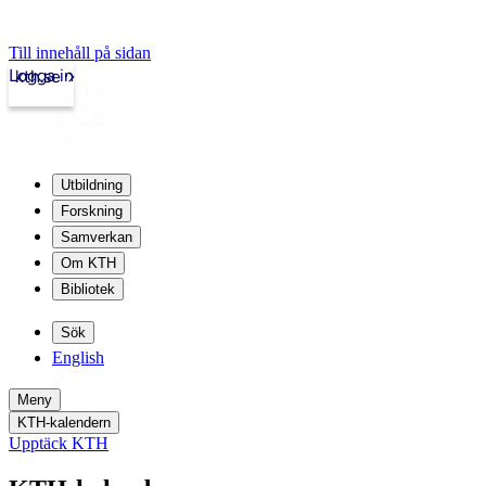
Till innehåll på sidan
Logga in
kth.se
Utbildning
Forskning
Samverkan
Om KTH
Bibliotek
Sök
English
Meny
KTH-kalendern
Upptäck KTH