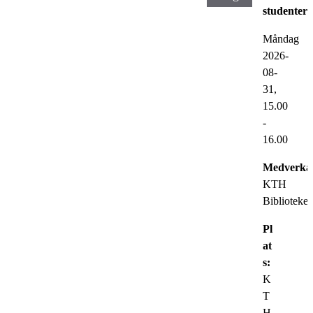
studenter
Måndag
2026-
08-
31,
15.00
-
16.00
Medverka
KTH
Biblioteket
Pl
at
s:
K
T
H