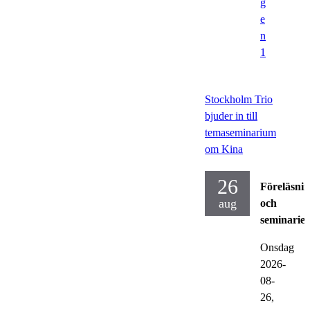
g
e
n
1
Stockholm Trio
bjuder in till
temaseminarium
om Kina
26
Föreläsni
aug
och
seminarier
Onsdag
2026-
08-
26,