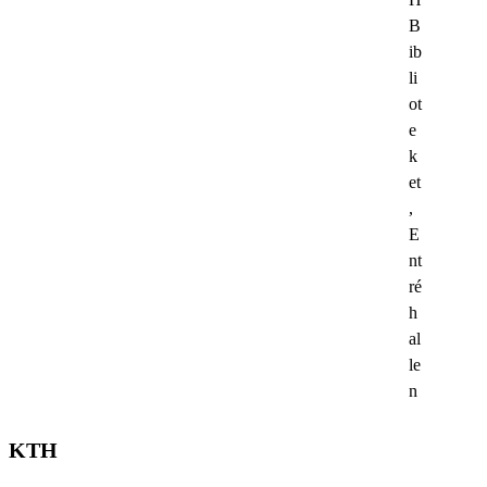
B
ib
li
ot
e
k
et
,
E
nt
ré
h
al
le
n
KTH