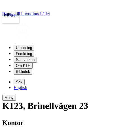
Hoppa till huvudinnehållet
Logga in
kth.se
Utbildning
Forskning
Samverkan
Om KTH
Bibliotek
Sök
English
Meny
K123
,
Brinellvägen 23
Kontor