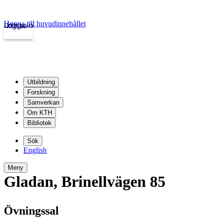
Hoppa till huvudinnehållet
Logga in
kth.se
Utbildning
Forskning
Samverkan
Om KTH
Bibliotek
Sök
English
Meny
Gladan
,
Brinellvägen 85
Övningssal