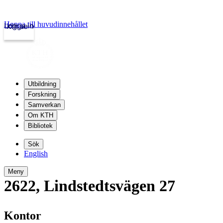
Hoppa till huvudinnehållet
Logga in
kth.se
Utbildning
Forskning
Samverkan
Om KTH
Bibliotek
Sök
English
Meny
2622
,
Lindstedtsvägen 27
Kontor