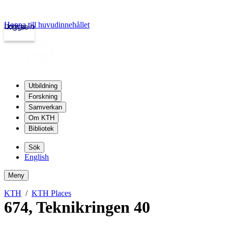
Hoppa till huvudinnehållet
Logga in
kth.se
Utbildning
Forskning
Samverkan
Om KTH
Bibliotek
Sök
English
Meny
KTH
KTH Places
674
,
Teknikringen 40