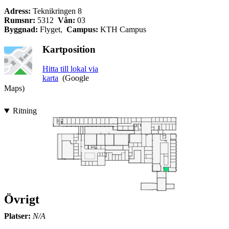
Adress:
Teknikringen 8
Rumsnr:
5312
Vån:
03
Byggnad:
Flyget,
Campus:
KTH Campus
Kartposition
Hitta till lokal via
karta
(Google
Maps)
Ritning
Övrigt
Platser:
N/A