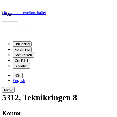
Hoppa till huvudinnehållet
Logga in
kth.se
Utbildning
Forskning
Samverkan
Om KTH
Bibliotek
Sök
English
Meny
5312
,
Teknikringen 8
Kontor