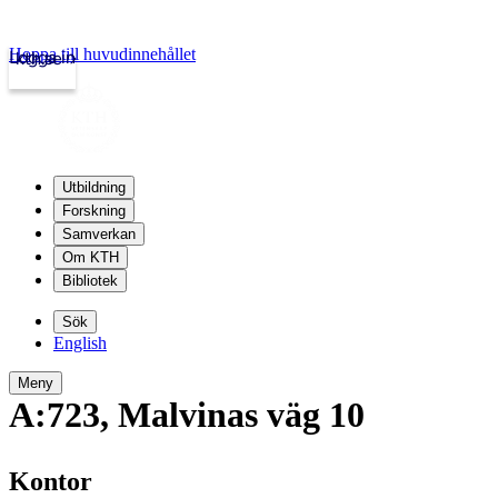
Hoppa till huvudinnehållet
Logga in
kth.se
Utbildning
Forskning
Samverkan
Om KTH
Bibliotek
Sök
English
Meny
A:723
,
Malvinas väg 10
Kontor