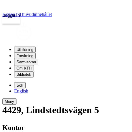
Hoppa till huvudinnehållet
Logga in
kth.se
Utbildning
Forskning
Samverkan
Om KTH
Bibliotek
Sök
English
Meny
4429
,
Lindstedtsvägen 5
Kontor