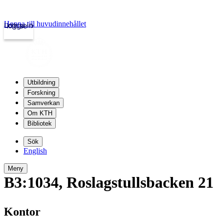
Hoppa till huvudinnehållet
Logga in
kth.se
Utbildning
Forskning
Samverkan
Om KTH
Bibliotek
Sök
English
Meny
B3:1034
,
Roslagstullsbacken 21
Kontor