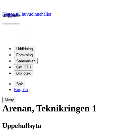
Hoppa till huvudinnehållet
Logga in
kth.se
Utbildning
Forskning
Samverkan
Om KTH
Bibliotek
Sök
English
Meny
Arenan
,
Teknikringen 1
Uppehållsyta