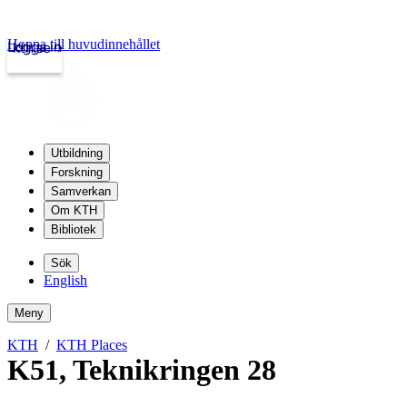
Hoppa till huvudinnehållet
Logga in
kth.se
Utbildning
Forskning
Samverkan
Om KTH
Bibliotek
Sök
English
Meny
KTH
KTH Places
K51
,
Teknikringen 28