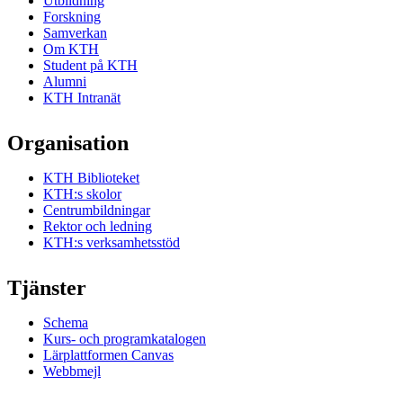
Utbildning
Forskning
Samverkan
Om KTH
Student på KTH
Alumni
KTH Intranät
Organisation
KTH Biblioteket
KTH:s skolor
Centrumbildningar
Rektor och ledning
KTH:s verksamhetsstöd
Tjänster
Schema
Kurs- och programkatalogen
Lärplattformen Canvas
Webbmejl