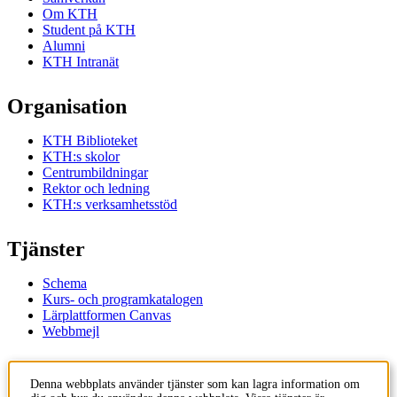
Om KTH
Student på KTH
Alumni
KTH Intranät
Organisation
KTH Biblioteket
KTH:s skolor
Centrumbildningar
Rektor och ledning
KTH:s verksamhetsstöd
Tjänster
Schema
Kurs- och programkatalogen
Lärplattformen Canvas
Webbmejl
Kontakt
Denna webbplats använder tjänster som kan lagra information om