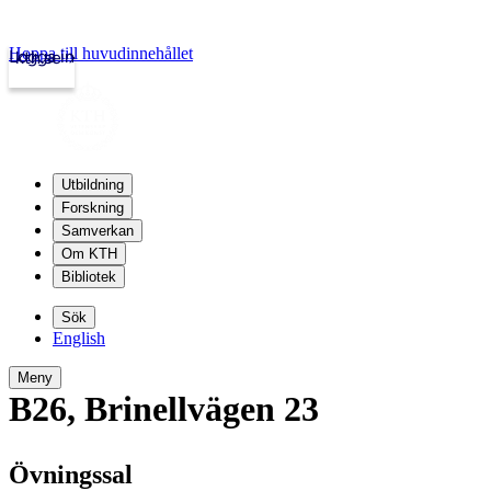
Hoppa till huvudinnehållet
Logga in
kth.se
Utbildning
Forskning
Samverkan
Om KTH
Bibliotek
Sök
English
Meny
B26
,
Brinellvägen 23
Övningssal